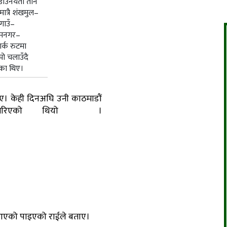
ाउनयता तीन
मात्रै शंखमुल–
गाउँ–
मनगर–
ार्क रुटमा
्पो चलाउँदै
ा थिए।
ए। केही दिनअघि उनी काठमाडौं
लन गरिएको थियो ।
भ आएको पाइएको राईले बताए।