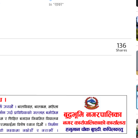
ो
In "खबर"
r
App
er
Share
136
Shares