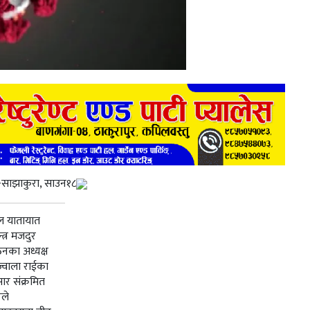
-साझाकुरा, साउन१८
ल यातायात
्त्र मजदुर
नका अध्यक्ष
्वाला राईका
ार संक्रमित
षले