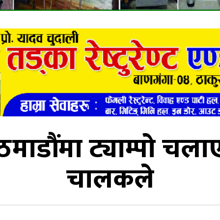
माडौंमा ट्याम्पो चला
चालकले