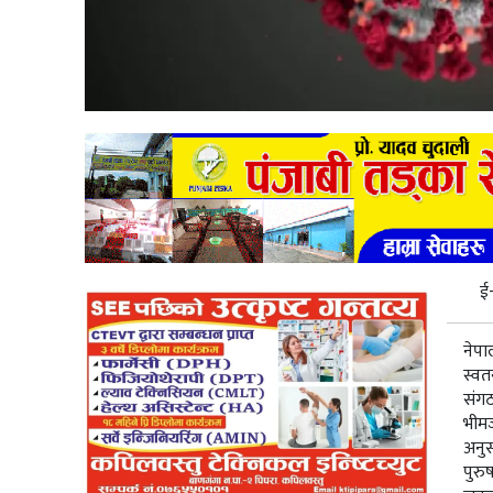
ई
नेपा
स्वतन
संगठ
भीमज
अनुस
पुरु