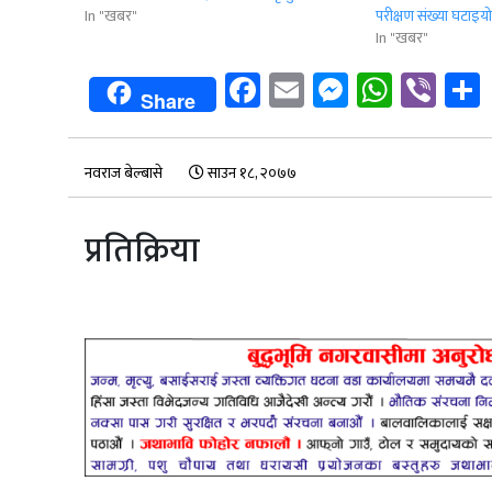
In "खबर"
परीक्षण संख्या घटाइय
In "खबर"
Facebook
Email
Messenge
Whats
Vib
Share
नवराज बेल्बासे
साउन १८, २०७७
प्रतिक्रिया