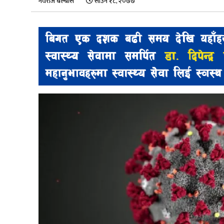
नवराज बेल्बासे
साउन १८, २०७७