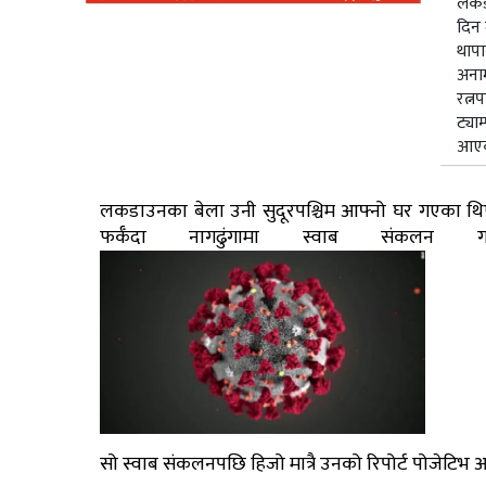
लकड
दिन 
थापा
अना
रत्नप
ट्याम
आएक
लकडाउनका बेला उनी सुदूरपश्चिम आफ्नो घर गएका थि
फर्कँदा नागढुंगामा स्वाब संक
सो स्वाब संकलनपछि हिजो मात्रै उनको रिपोर्ट पोजेटि