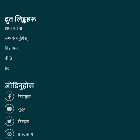
द्रुत लिङ्कहरू
हाम्रो बारेमा
सम्पर्क गर्नुहोस्
विज्ञापन
नीति
डेटा
जोडिनुहोस
फेसबुक
युटूब
ट्विटहरु
इन्स्टाग्राम