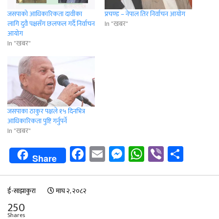
जसपाको आधिकारिकता दावीका
प्रचण्ड – नेपाल तिर निर्वाचन आयोग
लागि दुवै पक्षसँग छलफल गर्दै निर्वाचन
In "खबर"
आयोग
In "खबर"
जसपाका ठाकुर पक्षले १५ दिनभित्र
आधिकारिकता पुष्टि गर्नुपर्ने
In "खबर"
Facebook
Email
Messenger
WhatsApp
Viber
Shar
Share
ई-साझाकुरा
माघ २, २०८२
250
Shares