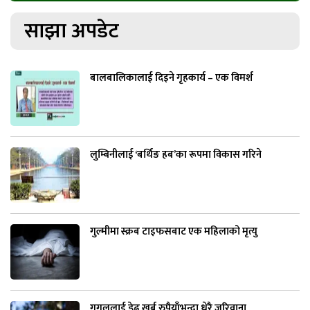
साझा अपडेट
बालबालिकालाई दिइने गृहकार्य – एक विमर्श
लुम्बिनीलाई ‘बर्थिङ हब’का रूपमा विकास गरिने
गुल्मीमा स्क्रब टाइफसबाट एक महिलाको मृत्यु
गुगललाई डेढ खर्ब रुपैयाँभन्दा धेरै जरिवाना