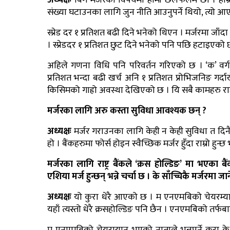
अध्यक्षः
बिग मर्जरको विषयमा हामी छलफलमै छौं । हाम्रो 
संख्या घटाउनका लागि जुन नीति आउनुपर्ने थियो, त्यो आएन । 
स्प्रेड दर १ प्रतिशत बढी दिने भनेको थिएन । मर्जरमा जाँदा
। स्प्रेडदर १ प्रतिशत छुट दिने भनेको पनि पछि हटाइएक
अहिले गणना विधि पनि परिवर्तन गरिएको छ । ‘क’ वर्गक
प्रतिशत भन्दा बढी खर्च अनि १ प्रतिशत प्रोभिजनिङ गर्द
किसिमको गाह्रो अवस्था देखिएको छ । यि सबै कामहरु राष्ट्
मर्जरका लागि अरु कस्ता सुविधा आवश्यक छन् ?
अध्यक्षः
मर्जर गराउनका लागि केही न केही सुविधा त दिनै प
हो । बैंकहरुमा फोर्स होइन स्वैच्छिक मर्जर हुँदा राम्रो हुन्छ
मर्जरका लागि राष्ट्र बैंकले ‘क्रस होल्डिङ’ मा भएका
एशिया मर्ज हुन्छन् भन्ने चर्चा छ । के साँच्चिकै मर्जरमा जान
अध्यक्षः
यो कुरा धेरै आएको छ । म एनएमबिको चेयरम्यान ह
यहाँ त्यस्तो धेरै क्रसहोल्डिङ पनि छैन । एनएमबिको तर्फबाट ह