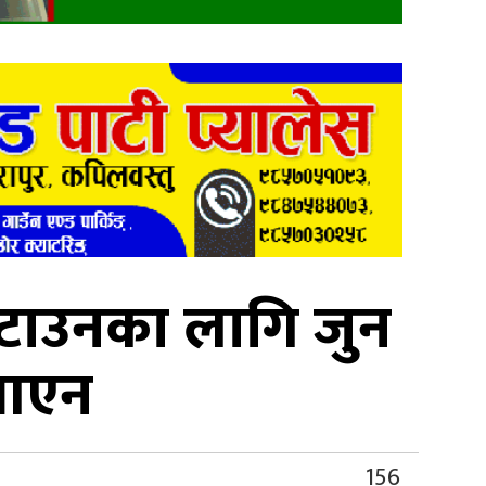
 घटाउनका लागि जुन
ो आएन
156