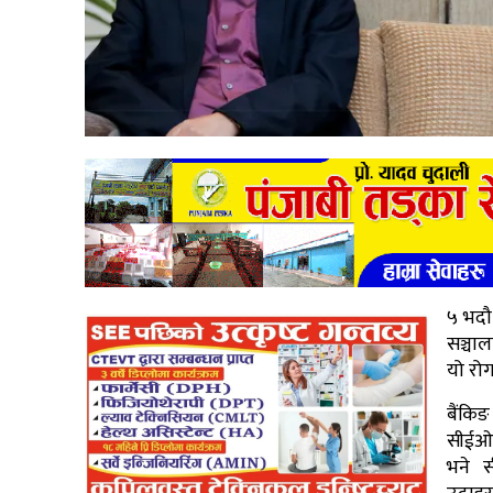
५ भदौ,
सञ्चा
यो रोग
बैंकिङ
सीईओ 
भने 