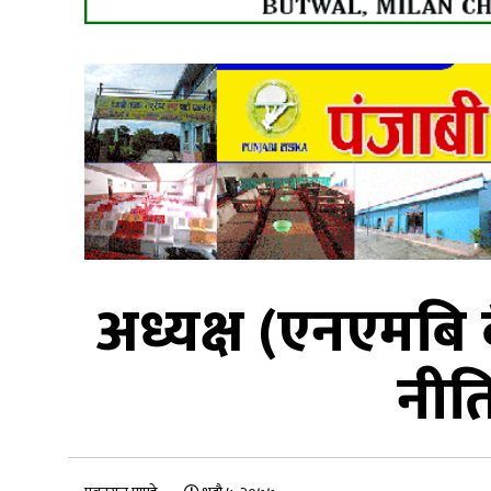
अध्यक्ष (एनएमबि 
नीति