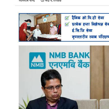
पवनराज पाण्डे
भदौ ५, २०७७