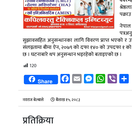
बबरम
श्रेष
पक्रा
नेपा
पत्रअ
सुझावसहित अनुसन्धानका लागि विवरण प्राप्त भएको र उक्त 
संलग्नतामा बीमा ऐन, २०७९ को दफा १४० को उपदफा १ को 
छ । घटनाबारे थप अनुसन्धान भइरहेको बताइएको छ ।
120
Facebook
Email
Messenge
Whats
Vib
Share
नवराज बेल्बासे
बैशाख १५, २०८३
प्रतिक्रिया