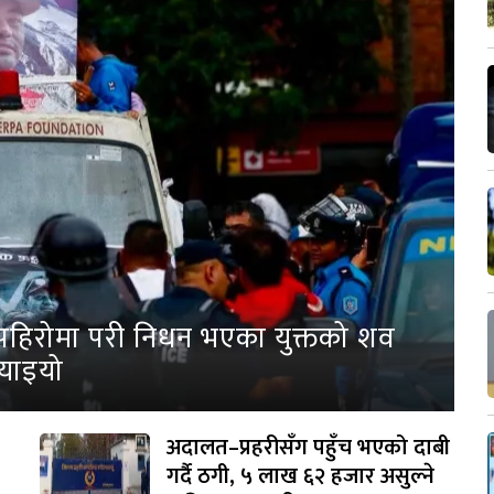
पहिरोमा परी निधन भएका युक्तको शव
्याइयो
अदालत–प्रहरीसँग पहुँच भएको दाबी
गर्दै ठगी, ५ लाख ६२ हजार असुल्ने