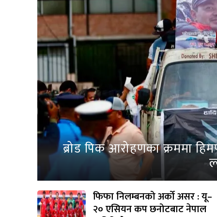
ब्रोड पिक आरोहणका क्रममा हिम
ल
फिफा निलम्बनको अर्को असर : यू–
२० एसियन कप छनोटबाट नेपाल