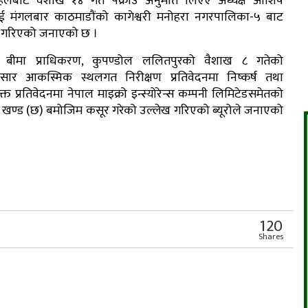
हलबाट वैशाख १४ गते पक्राउ अनुमति लिएए अध्यक्ष आशिष
्ठलाई मंगलबार काठमाडौंको कागेश्वरी मनोहरा नगरपालिका-५ बाट
उ गरिएको जनाएको छ ।
ल बीमा प्राधिकरण, कुपण्डोल ललितपुरको वैशाख ८ गतेको
नुसार आकस्मिक स्थलगत निरीक्षण प्रतिवेदनमा निष्कर्ष तथा
प्रतिवेदनमा नेपाल माइक्रो इन्स्योरेन्स कम्पनी लिमिटेडसमेतको
खण्ड (छ) बमोजिम कसूर गरेको उल्लेख गरिएको ब्यूरोले जनाएको
r
App
er
Share
120
Shares