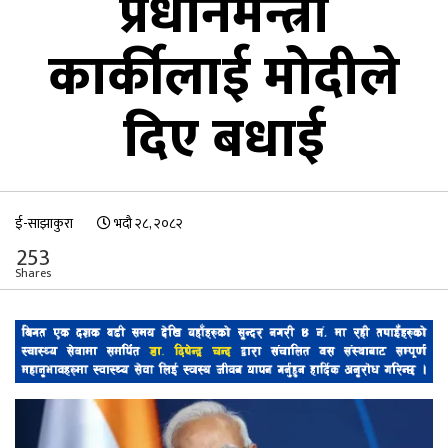
प्रधानमन्त्री
कार्कीलाई मोदीले
दिए बधाई
ई-साझाकुरा
भदौ २८, २०८२
253
Shares