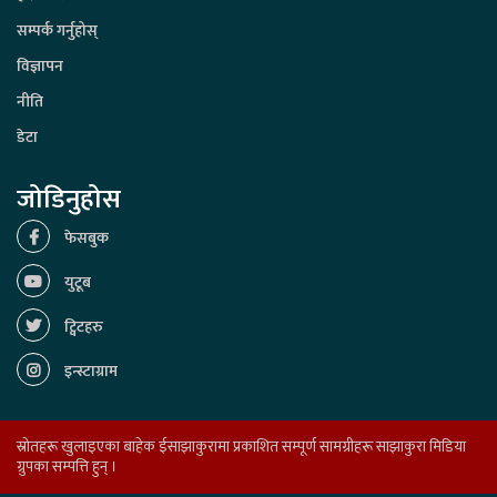
सम्पर्क गर्नुहोस्
विज्ञापन
नीति
डेटा
जोडिनुहोस
फेसबुक
युटूब
ट्विटहरु
इन्स्टाग्राम
स्रोतहरू खुलाइएका बाहेक ईसाझाकुरामा प्रकाशित सम्पूर्ण सामग्रीहरू साझाकुरा मिडिया
ग्रुपका सम्पत्ति हुन् ।