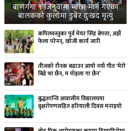
बाणगंगा ९ जिनुवामा माछा मार्न गएका
बालकको कुलोमा डुबेर दुःखद मृत्यु
कपिलवस्तुका पुर्व मेयर सिंह बेपत्ता, अझै
फेला परेनन्, खोजी कार्य जारी
तीजको रौनक बढाउन आयो नयाँ गीत ‘मेरो
बिहे भा छैन, म पोइला गा छैन’
बुद्धशान्ति आवासीय विद्यालयमा
वृक्षरोपणसहित हरियाली दिवस मनाइयो