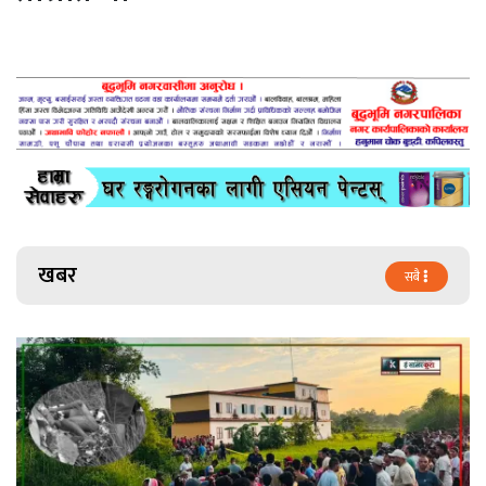
खबर
सबै