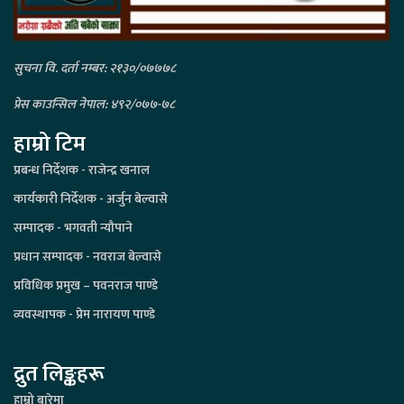
सुचना वि. दर्ता नम्बर: २१३०/०७७७८
प्रेस काउन्सिल नेपाल: ४९२/०७७-७८
हाम्रो टिम
प्रबन्ध निर्देशक - राजेन्द्र खनाल
कार्यकारी निर्देशक - अर्जुन बेल्वासे
सम्पादक - भगवती न्यौपाने
प्रधान सम्पादक - नवराज बेल्वासे
प्रविधिक प्रमुख – पवनराज पाण्डे
व्यवस्थापक - प्रेम नारायण पाण्डे
द्रुत लिङ्कहरू
हाम्रो बारेमा