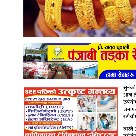
सुनको
आज तो
रुपैय
जनाएक
रुपैया
त्यस्