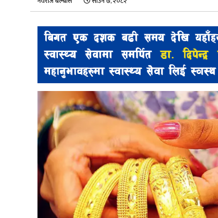
नवराज बेल्बासे
साउन ७, २०८२