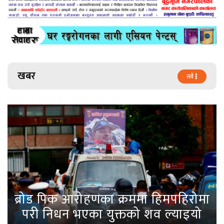
खबर
सबै
ब्रोड पिक आरोहणका क्रममा हिमपहिरोमा
परी निधन भएका युक्तको शव ल्याइयो