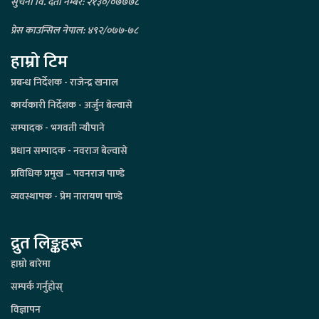
सुचना वि. दर्ता नम्बर: २१३०/०७७७८
प्रेस काउन्सिल नेपाल: ४९२/०७७-७८
हाम्रो टिम
प्रबन्ध निर्देशक - राजेन्द्र खनाल
कार्यकारी निर्देशक - अर्जुन बेल्वासे
सम्पादक - भगवती न्यौपाने
प्रधान सम्पादक - नवराज बेल्वासे
प्रविधिक प्रमुख – पवनराज पाण्डे
व्यवस्थापक - प्रेम नारायण पाण्डे
द्रुत लिङ्कहरू
हाम्रो बारेमा
सम्पर्क गर्नुहोस्
विज्ञापन