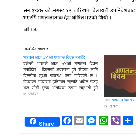
सन् १९४७ को अगस्ट १५ तारिखमा बेलायती उपनिवेशबाट 
भएसँगै गणतन्त्रात्मक देश घोषित भएको थियो ।
156
-सम्बन्धित समाचार
भारतले आज ७४ औँ गणतन्त्र दिवस मनाउँदै
एजेन्सी भारतले आज ७४औँ गणतन्त्र दिवस
मनाउँदैछ । दिवसको अवसरमा हुने परेडका लागि
दिल्लीमा सुरक्षा व्यवस्था कडा पारिएको छ ।
दिवसका अवसरमा इजिप्टका राष्ट्रपति अब्देल फतह
अल सीसी मुख्य अतिथिका रुपमा सहभागी हुने
कार्यक्रम रहेको भारतीय सञ्चारमाध्यमले जनाएका छन्
In "खबर"
। भारतले हरेक वर्ष जनवरी २६ तारिखलाई गणतन्त्र
आज गणतन्त्र दिवस मन
दिवसका रुपमा मनाउँदै…
In "खबर"
Facebook
Email
Messenge
Whats
Vib
Share