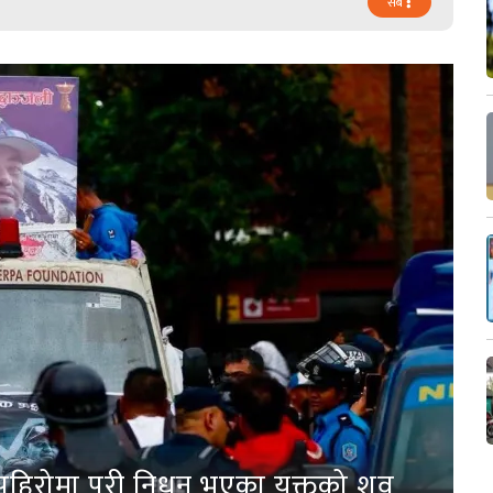
सबै
पहिरोमा परी निधन भएका युक्तको शव