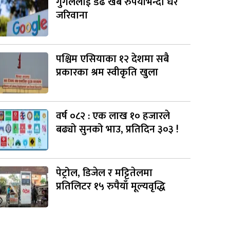
गुगललाई डेढ खर्ब रुपैयाँभन्दा धेरै
जरिवाना
पश्चिम एसियाका १२ देशमा सबै
प्रकारका श्रम स्वीकृति खुला
वर्ष ०८२ : एक लाख १० हजारले
बढ्यो सुनको भाउ, प्रतिदिन ३०३ !
पेट्रोल, डिजेल र मट्टितेलमा
प्रतिलिटर १५ रुपैयाँ मूल्यवृद्धि