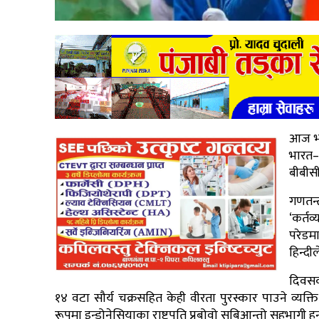
आज भार
भारत–
बीबीस
गणतन्
‘कर्तव्
परेडमा
हिन्द
दिवसक
१४ वटा सौर्य चक्रसहित केही वीरता पुरस्कार पाउने व्य
रूपमा इन्डोनेसियाका राष्ट्रपति प्रबोवो सुबिआन्तो सहभागी हुन