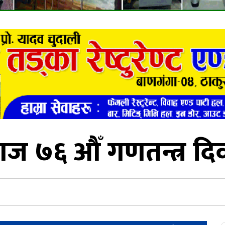
ज ७६ औँ गणतन्त्र दिव