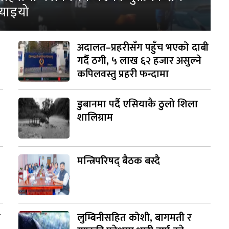
्याइयो
अदालत–प्रहरीसँग पहुँच भएको दाबी
गर्दै ठगी, ५ लाख ६२ हजार असुल्ने
कपिलवस्तु प्रहरी फन्दामा
डुबानमा पर्दै एसियाकै ठुलो शिला
शालिग्राम
मन्त्रिपरिषद् बैठक बस्दै
ी
लुम्बिनीसहित कोशी, बागमती र