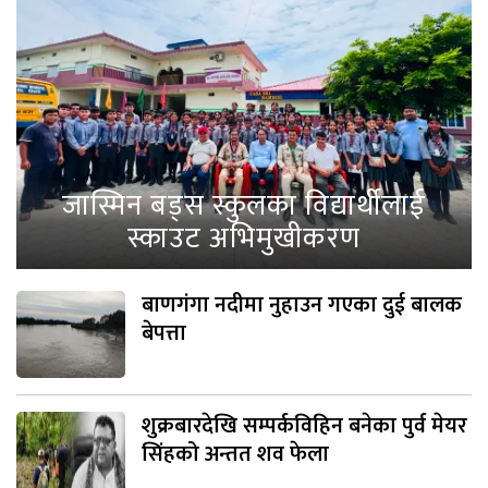
जास्मिन बड्स स्कुलका विद्यार्थीलाई
स्काउट अभिमुखीकरण
बाणगंगा नदीमा नुहाउन गएका दुई बालक
बेपत्ता
शुक्रबारदेखि सम्पर्कविहिन बनेका पुर्व मेयर
सिंहको अन्तत शव फेला