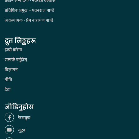
प्रधान सम्पादक - नवराज बेल्वासे
प्रविधिक प्रमुख – पवनराज पाण्डे
व्यवस्थापक - प्रेम नारायण पाण्डे
द्रुत लिङ्कहरू
हाम्रो बारेमा
सम्पर्क गर्नुहोस्
विज्ञापन
नीति
डेटा
जोडिनुहोस
फेसबुक
युटूब