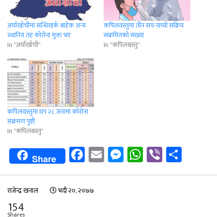
अर्घाखाँचीमा सन्धिखर्क बाहेक अन्य
कपिलवस्तुमा तीन सय नाघ्यो सक्रिय
स्थानिय तह कोरोना मुक्त भए
संक्रमितको संख्या
In "अर्घाखाँची"
In "कपिलबस्तु"
कपिलवस्तुमा थप २८ जनामा कोरोना
संक्रमण पुष्टी
In "कपिलबस्तु"
Facebook
Email
Messenger
WhatsApp
Viber
Shar
Share
राजेन्द्र खनाल
भदौ २०, २०७७
154
Shares