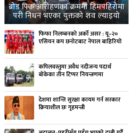
ब्रोड पिक आरोहणका क्रममा हिमपहिरोमा
परी निधन भएका युक्तको शव ल्याइयो
फिफा निलम्बनको अर्को असर : यू–२०
एसियन कप छनोटबाट नेपाल बाहिरियो
कपिलवस्तुमा अवैध नदीजन्य पदार्थ
बोकेका तीन टिप्पर नियन्त्रणमा
देशमा शान्ति सुरक्षा कायम गर्न सरकार
क्रियाशील छः गृहमन्त्री
अदालत–प्रहरीसँग पहुँच भएको दाबी गर्दै