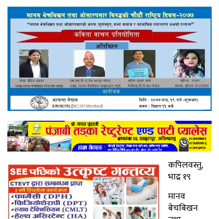
कपिलवस्तु,
भाद्र १९
मानव
बेचबिखन