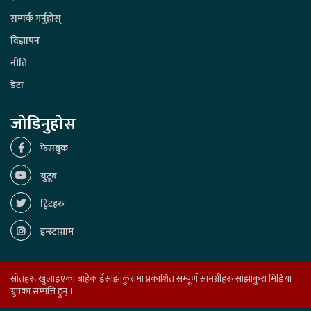
सम्पर्क गर्नुहोस्
विज्ञापन
नीति
डेटा
जोडिनुहोस
फेसबुक
युटूब
ट्विटहरु
इन्स्टाग्राम
स्रोतहरू खुलाइएका बाहेक ईसाझाकुरामा प्रकाशित सम्पूर्ण सामग्रीहरू साझाकुरा मिडिया
ग्रुपका सम्पत्ति हुन् ।