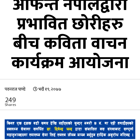
आफन्त नेपालद्वारा
प्रभावित छोरीहरु
बीच कविता वाचन
कार्यक्रम आयोजना
पवनराज पाण्डे
भदौ १९, २०७७
249
Shares