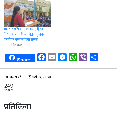
मानव वेचविखन तथा घरेलु हिंसा
नियन्त्रण सम्बंधि जनचेतना मुलक
कार्यक्रम कृष्णनगरमा सम्पन्न
In "कपिलबस्तु"
Facebook
Email
Messenger
WhatsApp
Viber
Shar
Share
पवनराज पाण्डे
भदौ १९, २०७७
249
Shares
प्रतिक्रिया