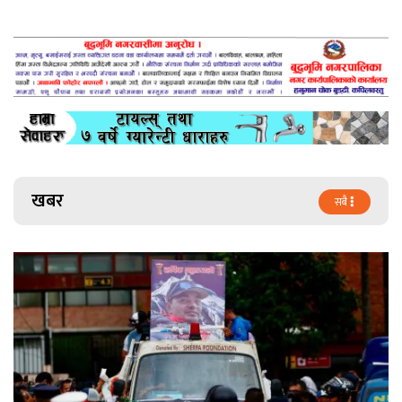
खबर
सबै