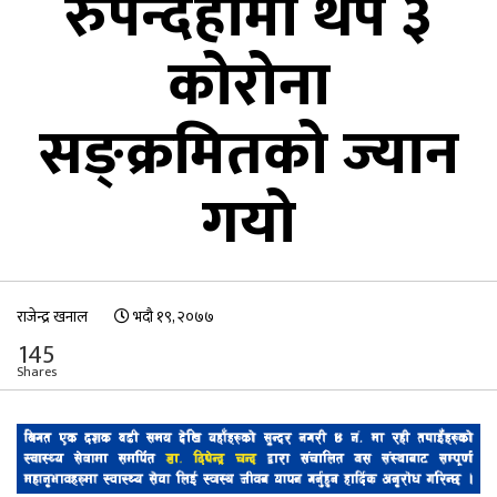
रुपन्देहीमा थप ३
कोरोना
सङ्क्रमितको ज्यान
गयो
राजेन्द्र खनाल
भदौ १९, २०७७
145
Shares