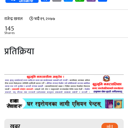
महिला र मेडिसिटी अस्पतालमा उपचार
गराइरहेका जनकपुरकै ७१ वर्षीय
पुरुषको…
राजेन्द्र खनाल
भदौ १९, २०७७
145
Shares
प्रतिक्रिया
खबर
सबै