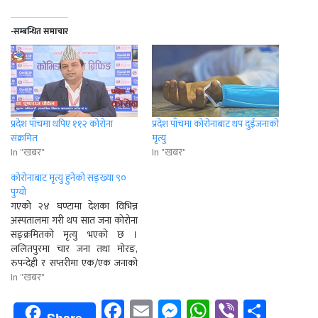
-सम्बन्धित समाचार
प्रदेश पाँचमा थपिए ११२ कोरोना
प्रदेश पाँचमा कोरोनाबाट थप दुईजनाको
संक्रमित
मृत्यु
In "खबर"
In "खबर"
कोरोनाबाट मृत्यु हुनेको सङ्ख्या ९०
पुग्यो
गएको २४ घण्टामा देशका विभिन्न
अस्पतालमा गरी थप सात जना कोरोना
सङ्क्रमितको मृत्यु भएको छ ।
ललितपुरमा चार जना तथा मोरङ,
रुपन्देही र सप्तरीमा एक/एक जनाको
काेराेना सङ्क्रमणका कारण मृत्यु
In "खबर"
भएको हो । पाटन अस्पतालमा उपचार
Facebook
Email
Messenger
WhatsApp
Viber
Shar
गराइरहेकी जनकपुरकी ३८ वर्षीया
Share