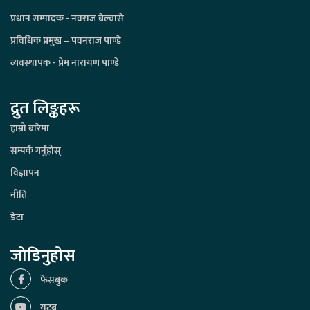
प्रधान सम्पादक - नवराज बेल्वासे
प्रविधिक प्रमुख – पवनराज पाण्डे
व्यवस्थापक - प्रेम नारायण पाण्डे
द्रुत लिङ्कहरू
हाम्रो बारेमा
सम्पर्क गर्नुहोस्
विज्ञापन
नीति
डेटा
जोडिनुहोस
फेसबुक
युटूब