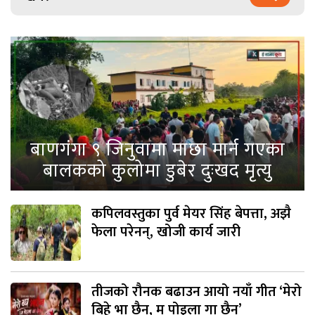
बाणगंगा ९ जिनुवामा माछा मार्न गएका
बालकको कुलोमा डुबेर दुःखद मृत्यु
कपिलवस्तुका पुर्व मेयर सिंह बेपत्ता, अझै
फेला परेनन्, खोजी कार्य जारी
तीजको रौनक बढाउन आयो नयाँ गीत ‘मेरो
बिहे भा छैन, म पोइला गा छैन’