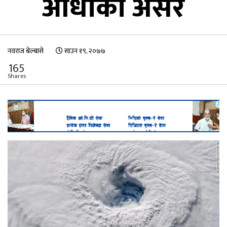
आँधीको असर
नवराज बेल्बासे
साउन १९, २०७७
165
Shares