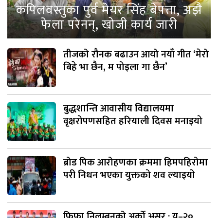
कपिलवस्तुका पुर्व मेयर सिंह बेपत्ता, अझै
फेला परेनन्, खोजी कार्य जारी
तीजको रौनक बढाउन आयो नयाँ गीत ‘मेरो
बिहे भा छैन, म पोइला गा छैन’
बुद्धशान्ति आवासीय विद्यालयमा
वृक्षरोपणसहित हरियाली दिवस मनाइयो
ब्रोड पिक आरोहणका क्रममा हिमपहिरोमा
परी निधन भएका युक्तको शव ल्याइयो
फिफा निलम्बनको अर्को असर : यू–२०