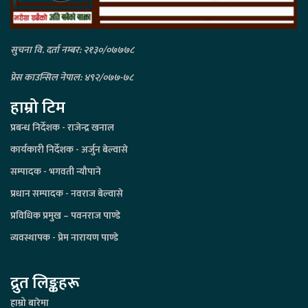
सुचना वि. दर्ता नम्बर: २१३०/०७७७८
प्रेस काउन्सिल नेपाल: ४९२/०७७-७८
हाम्रो टिम
प्रबन्ध निर्देशक - राजेन्द्र खनाल
कार्यकारी निर्देशक - अर्जुन बेल्वासे
सम्पादक - भगवती न्यौपाने
प्रधान सम्पादक - नवराज बेल्वासे
प्रविधिक प्रमुख – पवनराज पाण्डे
व्यवस्थापक - प्रेम नारायण पाण्डे
द्रुत लिङ्कहरू
हाम्रो बारेमा