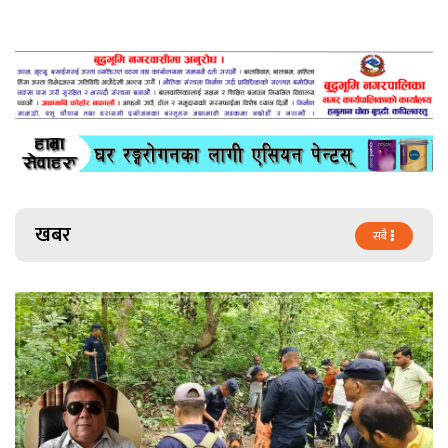
खबर
सबै