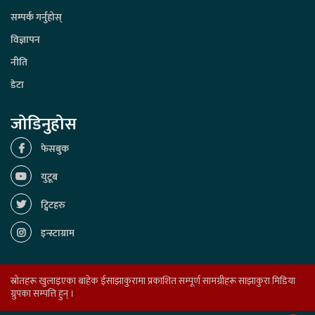
सम्पर्क गर्नुहोस्
विज्ञापन
नीति
डेटा
जोडिनुहोस
फेसबुक
युटूब
ट्विटहरु
इन्स्टाग्राम
स्रोतहरू खुलाइएका बाहेक ईसाझाकुरामा प्रकाशित सम्पूर्ण सामग्रीहरू साझाकुरा मिडिया
ग्रुपका सम्पत्ति हुन् ।