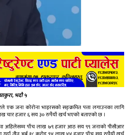
ाकुरा, भदौ ५
ले एक जना काेराेना भाइरसकाे सङ्क्रमित पत्ता लगाउनका लागि
ख चार हजार ६ सय ३० रुपैयाँ खर्च भएको बताएको छ ।
मा अहिलेसम्म पाँच लाख ७९ हजार आठ सय ९९ जनाको पीसीआर
ण गर्दा तीन अर्ब १८ करोड ९४ लाख ४४ हजार पाँच सय रुपैयाँ खर्च