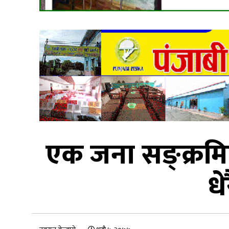
एक जना सङ्क्रमि
धे