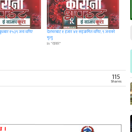
 बुधबार १५३९ जना थपिए
देशभरबाट १ हजार ४१ सङ्क्रमित थपिए, ९ जनाको
मृत्यु
In "खबर"
r
App
er
Share
115
Shares