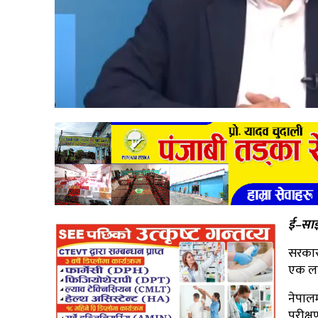
ई–साझ
सरकार
एक ला
नेपाल
परीक्ष