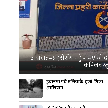
अदालत–प्रहरीसँग पहुँच भएको दाब
कपिलवस्तु
डुबानमा पर्दै एसियाकै ठुलो शिला
शालिग्राम