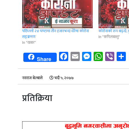
पछिल्लो २४ घण्टामा तीन हजारभन्दा धेरैमा कोरोना
कोरोनाको रुप बढ्दो,
सङ्क्रमण
In "कपिलबस्तु"
In "खबर"
Facebook
Email
Messenge
Whats
Vib
Share
नवराज बेल्बासे
भदौ ५, २०७७
प्रतिक्रिया