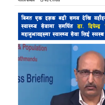
नवराज बेल्बासे
भदौ ५, २०७७