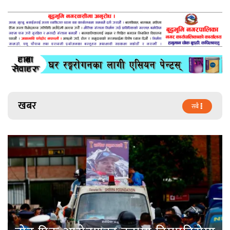
खबर
सबै