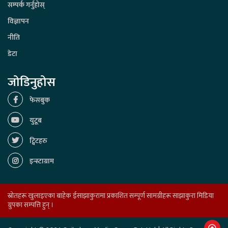
सम्पर्क गर्नुहोस्
विज्ञापन
नीति
डेटा
जोडिनुहोस
फेसबुक
युटूब
ट्विटहरु
इन्स्टाग्राम
स्रोतहरू खुलाइएका बाहेक ईसाझाकुरामा प्रकाशित सम्पूर्ण सामग्रीहरू साझाकुरा मिडिया
ग्रुपका सम्पत्ति हुन् ।