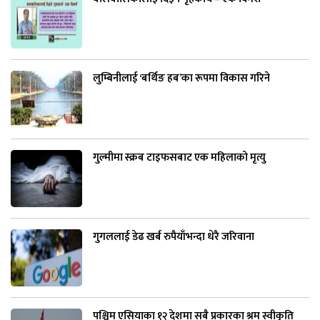
लुम्बिनीलाई ‘बर्थिङ हब’का रूपमा विकास गरिने
गुल्मीमा स्क्रब टाइफसबाट एक महिलाको मृत्यु
गुगललाई डेढ खर्ब रुपैयाँभन्दा धेरै जरिवाना
पश्चिम एसियाका १२ देशमा सबै प्रकारका श्रम स्वीकृति