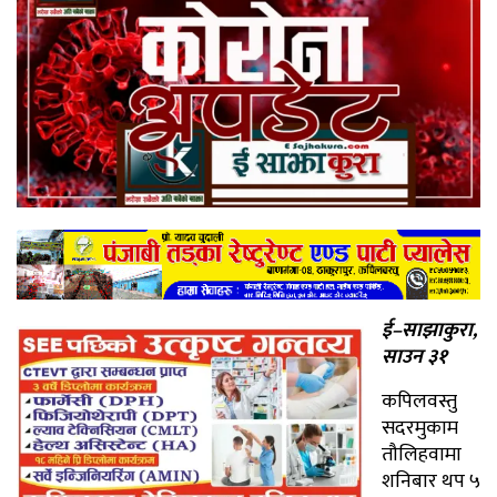
ई–साझाकुरा,
साउन ३१
कपिलवस्तु
सदरमुकाम
तौलिहवामा
शनिबार थप ५