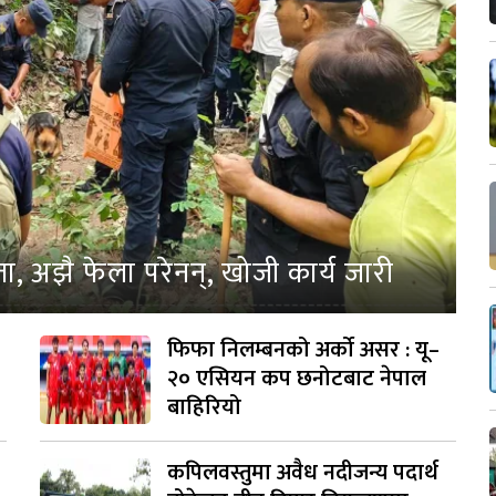
्ता, अझै फेला परेनन्, खोजी कार्य जारी
फिफा निलम्बनको अर्को असर : यू–
२० एसियन कप छनोटबाट नेपाल
बाहिरियो
कपिलवस्तुमा अवैध नदीजन्य पदार्थ