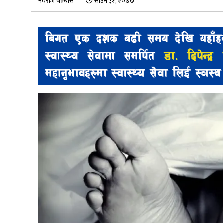
नवराज बेल्बासे
साउन ३१, २०७७