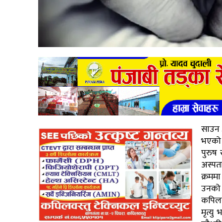
साउन ३
भएको छ
पुरुष 
अस्प
क्रमम
उनको 
कपिलव
मृत्य