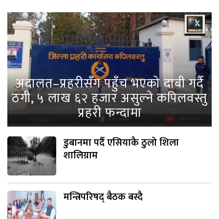
अदालत–प्रहरीसँग पहुँच भएको दाबी गर्दै
ठगी, ५ लाख ६२ हजार असुल्ने कपिलवस्तु
प्रहरी फन्दामा
डुबानमा पर्दै एसियाकै ठुलो शिला
शालिग्राम
मन्त्रिपरिषद् बैठक बस्दै