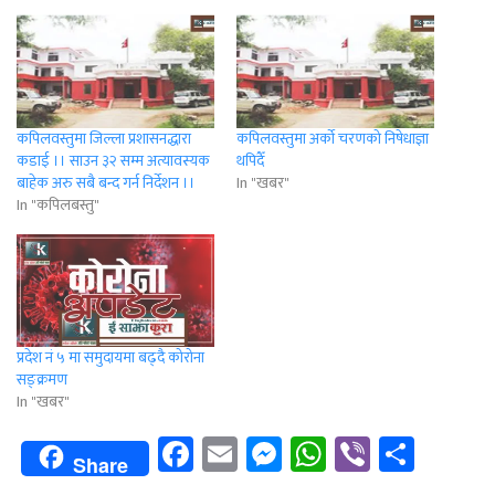
कपिलवस्तुमा जिल्ला प्रशासनद्धारा
कपिलवस्तुमा अर्काे चरणको निषेधाज्ञा
कडाई ।। साउन ३२ सम्म अत्यावस्यक
थपिदैँ
बाहेक अरु सबै बन्द गर्न निर्देशन ।।
In "खबर"
In "कपिलबस्तु"
प्रदेश नं ५ मा समुदायमा बढ्दै कोरोना
सङ्क्रमण
In "खबर"
Facebook
Email
Messenger
WhatsApp
Viber
Shar
Share