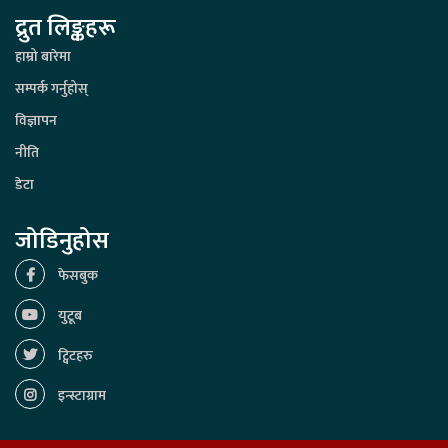
द्रुत लिङ्कहरू
हाम्रो बारेमा
सम्पर्क गर्नुहोस्
विज्ञापन
नीति
डेटा
जोडिनुहोस
फेसबुक
युटूब
ट्विटहरु
इन्स्टाग्राम