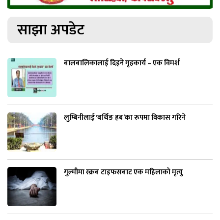
साझा अपडेट
बालबालिकालाई दिइने गृहकार्य – एक विमर्श
लुम्बिनीलाई ‘बर्थिङ हब’का रूपमा विकास गरिने
गुल्मीमा स्क्रब टाइफसबाट एक महिलाको मृत्यु