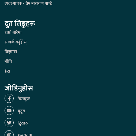
व्यवस्थापक - प्रेम नारायण पाण्डे
द्रुत लिङ्कहरू
हाम्रो बारेमा
सम्पर्क गर्नुहोस्
विज्ञापन
नीति
डेटा
जोडिनुहोस
फेसबुक
युटूब
ट्विटहरु
इन्स्टाग्राम