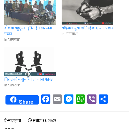
बाँकेमा बहुमूल्य मूर्तिसहित सातजना
बर्दियामा जुवा खेलिरहेका ६ जना पक्राउ
पक्राउ
In "अपराध"
In "अपराध"
चित्तलको मासुसहित एक जना पक्राउ
In "अपराध"
Facebook
Email
Messenger
WhatsApp
Viber
Shar
Share
ई-साझाकुरा
अशोज ११, २०८२