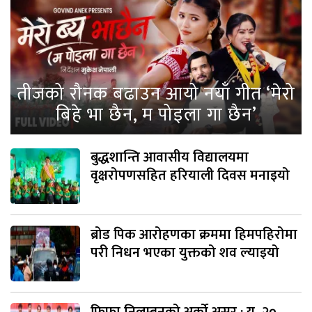
तीजको रौनक बढाउन आयो नयाँ गीत ‘मेरो
बिहे भा छैन, म पोइला गा छैन’
बुद्धशान्ति आवासीय विद्यालयमा
वृक्षरोपणसहित हरियाली दिवस मनाइयो
ब्रोड पिक आरोहणका क्रममा हिमपहिरोमा
परी निधन भएका युक्तको शव ल्याइयो
फिफा निलम्बनको अर्को असर : यू–२०