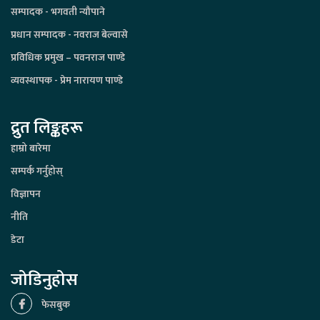
सम्पादक - भगवती न्यौपाने
प्रधान सम्पादक - नवराज बेल्वासे
प्रविधिक प्रमुख – पवनराज पाण्डे
व्यवस्थापक - प्रेम नारायण पाण्डे
द्रुत लिङ्कहरू
हाम्रो बारेमा
सम्पर्क गर्नुहोस्
विज्ञापन
नीति
डेटा
जोडिनुहोस
फेसबुक