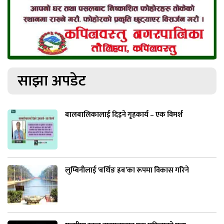
साझा अपडेट
बालबालिकालाई दिइने गृहकार्य – एक विमर्श
लुम्बिनीलाई ‘बर्थिङ हब’का रूपमा विकास गरिने