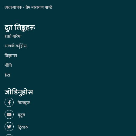
व्यवस्थापक - प्रेम नारायण पाण्डे
द्रुत लिङ्कहरू
हाम्रो बारेमा
सम्पर्क गर्नुहोस्
विज्ञापन
नीति
डेटा
जोडिनुहोस
फेसबुक
युटूब
ट्विटहरु