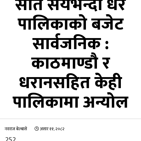
सात सयभन्दा धेरै
पालिकाको बजेट
सार्वजनिक :
काठमाण्डौ र
धरानसहित केही
पालिकामा अन्योल
नवराज बेल्बासे
असार ११, २०८२
252