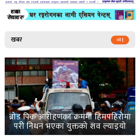
खबर
सबै
ब्रोड पिक आरोहणका क्रममा हिमपहिरोमा
परी निधन भएका युक्तको शव ल्याइयो