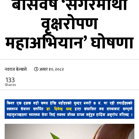
बीसवर्षे ‘सगरमाथा
वृक्षरोपण
महाअभियान’ घोषणा
नवराज बेल्बासे
असार १०, २०८२
133
Shares