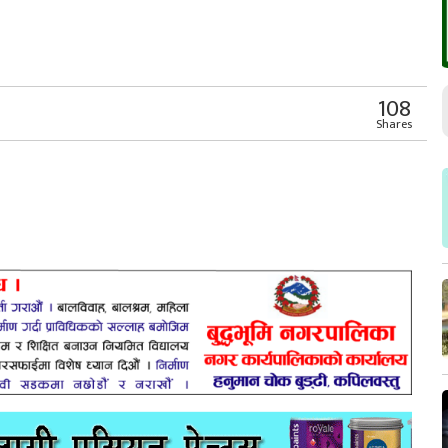
r
App
er
Share
108
Shares