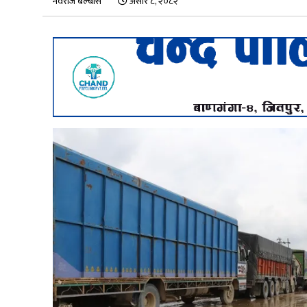
नवराज बेल्बासे
असार ८, २०८२