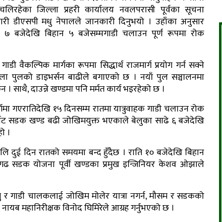
चलिरहेका जिल्ला प्रहरी कार्यालय नवलपरासी पूर्वका सूचना
री डीएसपी मधु नेपालले जानकारी दिनुभयो । उहाँका अनुसार
 ७ बजेदेखि बिहान ५ बजेसम्मगाडी चलाउन पूर्ण रूपमा रोक
ी वैकल्पिक मार्गका रूपमा सिद्धार्थ राजमार्ग प्रयोग गर्न सक्ने
ोला पुलको डाइभर्सन बाढीले बगाएको छ । नयाँ पुल सञ्चालनमा
 साथै, दाउन्ने खण्डमा पनि मर्मत कार्य भइरहेको छ ।
र्गमा गएरातिदेखि १५ दिनसम्म रातमा यात्रुवाहक गाडी चलाउन रोक
ुर्कोट सडक खण्ड बढी जोखिमयुक्त भएकाले बेलुका साढे ६ बजेदेखि
ो ।
भोलि दुई दिन रातको समयमा बन्द हुँदैछ । राति १० बजेदेखि बिहान
यणगढ सडक योजना पूर्वी खण्डका प्रमुख इन्जिनियर केशव ओझाले
ात्रु र गाडी चालकलाई जोखिम मोलेर यात्रा नगर्न, मौसम र सडकको
प्रहरी नायब महानिरीक्षक विनोद घिमिरेले आग्रह गर्नुभएको छ ।