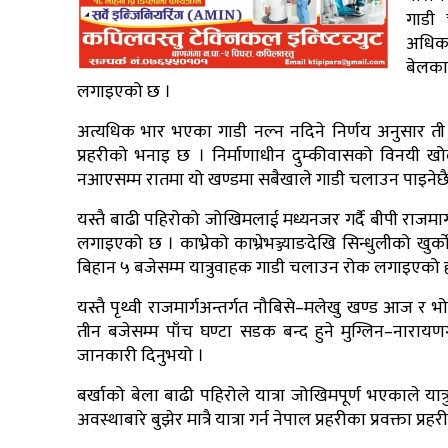
गाडी 
अधिका
बेलका
लगाइएको छ ।
अत्यधिक भार भएका गाडी नल्न नदिने निर्णय अनुसार ती गाड
प्रहरीको भनाइ छ । निर्माणाधीन दुम्कीवासको विनयी ख
नआएसम्म रातमा यो खण्डमा सबैखाले गाडी चलाउन पाइनेछैन ।
यस्तै बाढी पहिरोको जोखिमलाई मध्यनजर गर्दै बीपी राजमा
लगाइएको छ । काभ्रेको काभ्रेभञ्ज्याङदेखि सिन्धुलीको ख
बिहान ५ बजेसम्म यात्रुवाहक गाडी चलाउन रोक लगाइएको ह
यस्तै पृथ्वी राजमार्गअन्तर्गत नौबिसे–मलेखु खण्ड आज र 
तीन बजेसम्म पाँच घण्टा सडक बन्द हुने मुग्लिन–नारा
जानकारी दिनुभयो ।
बर्खाको बेला बाढी पहिरोले यात्रा जोखिमपूर्ण भएकाले य
अवस्थाबारे बुझेर मात्रै यात्रा गर्न नेपाल प्रहरीका प्रवक्ता 