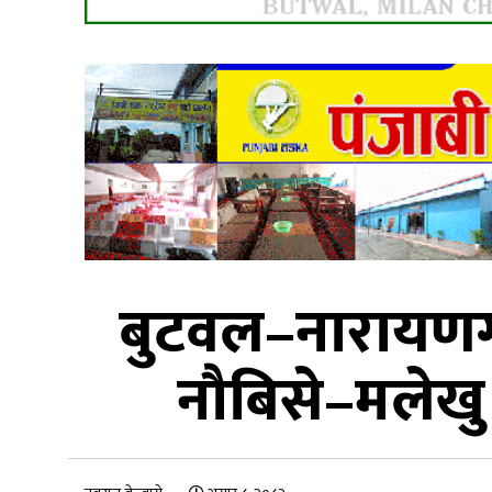
बुटवल–नारायणगढ 
नौबिसे–मलेखु