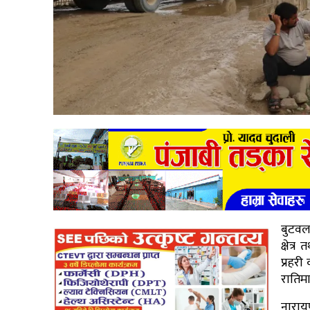
बुटवल
क्षेत
प्रहर
रातिम
नाराय