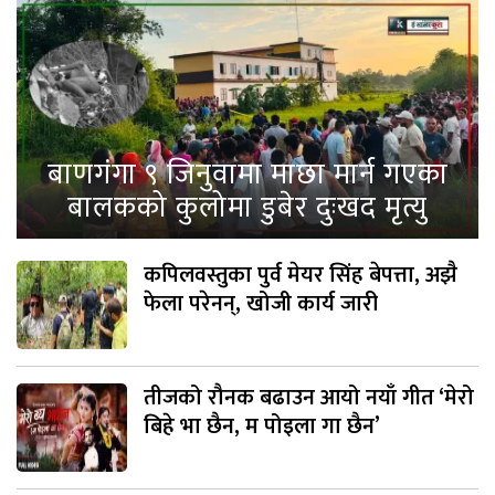
बाणगंगा ९ जिनुवामा माछा मार्न गएका
बालकको कुलोमा डुबेर दुःखद मृत्यु
कपिलवस्तुका पुर्व मेयर सिंह बेपत्ता, अझै
फेला परेनन्, खोजी कार्य जारी
तीजको रौनक बढाउन आयो नयाँ गीत ‘मेरो
बिहे भा छैन, म पोइला गा छैन’