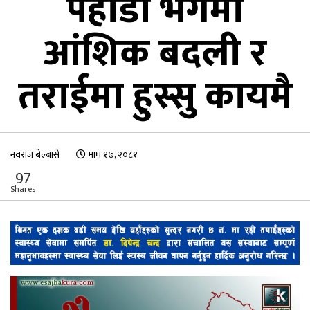
पहाडी भेगमा
आंशिक बदली र
तराईमा हुस्सु कायमै
नवराज बेल्बासे
माघ १७, २०८१
97
Shares