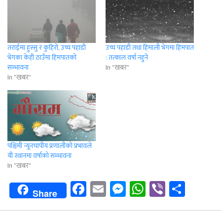
तराईमा हुस्सु र कुहिरो, उच्च पहाडी
उच्च पहाडी तथा हिमाली भेगमा हिमपात
भेगका केही ठाउँमा हिमपातको
: तत्काल वर्षा नहुने
सम्भावना
In "खबर"
In "खबर"
पश्चिमी न्यूनचापीय प्रणालीको प्रभावले
यी स्थानमा वर्षाको सम्भावना
In "खबर"
Facebook
Email
Messenger
WhatsApp
Viber
Shar
Share