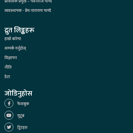
प्रविधिक प्रमुख – पवनराज पाण्डे
व्यवस्थापक - प्रेम नारायण पाण्डे
द्रुत लिङ्कहरू
हाम्रो बारेमा
सम्पर्क गर्नुहोस्
विज्ञापन
नीति
डेटा
जोडिनुहोस
फेसबुक
युटूब
ट्विटहरु