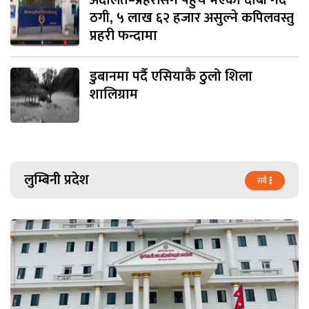
अदालत–प्रहरीसँग पहुँच भएको दाबी गर्दै
ठगी, ५ लाख ६२ हजार असुल्ने कपिलवस्तु
प्रहरी फन्दामा
डुबानमा पर्दै एसियाकै ठुलो शिला
शालिग्राम
लुम्बिनी प्रदेश
सबै