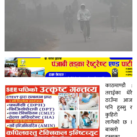
काठमाण्डौ :
तराईका धेरै
ठाउँमा आज
पनि हुस्सु र
कुहिरो
लागेको छ ।
बाक्लो
हुस्सुका