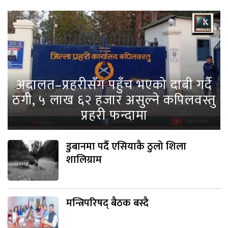
अदालत–प्रहरीसँग पहुँच भएको दाबी गर्दै
ठगी, ५ लाख ६२ हजार असुल्ने कपिलवस्तु
प्रहरी फन्दामा
डुबानमा पर्दै एसियाकै ठुलो शिला
शालिग्राम
मन्त्रिपरिषद् बैठक बस्दै