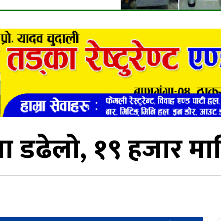
 डढेलो, १९ हजार मान