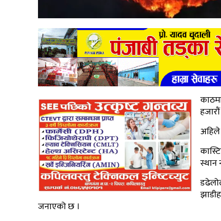
काठमा
हजारौ
अहिले
कास्टि
स्थान 
डढेलोल
झाडी
जनाएको छ ।