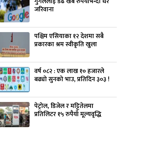
गुगललाई डेढ खर्ब रुपैयाँभन्दा धेरै
जरिवाना
पश्चिम एसियाका १२ देशमा सबै
प्रकारका श्रम स्वीकृति खुला
वर्ष ०८२ : एक लाख १० हजारले
बढ्यो सुनको भाउ, प्रतिदिन ३०३ !
पेट्रोल, डिजेल र मट्टितेलमा
प्रतिलिटर १५ रुपैयाँ मूल्यवृद्धि