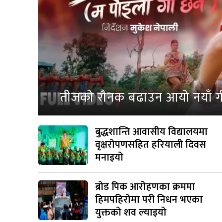
तीजको रौनक बढाउन आयो नयाँ गीत 
बुद्धशान्ति आवासीय विद्यालयमा
वृक्षरोपणसहित हरियाली दिवस
मनाइयो
ब्रोड पिक आरोहणका क्रममा
हिमपहिरोमा परी निधन भएका
युक्तको शव ल्याइयो