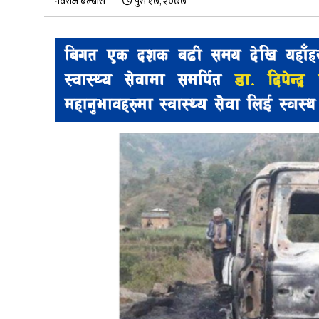
नवराज बेल्बासे
पुस १७, २०७७