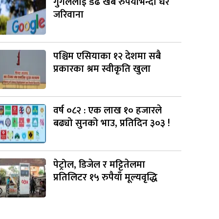
गुगललाई डेढ खर्ब रुपैयाँभन्दा धेरै
जरिवाना
पश्चिम एसियाका १२ देशमा सबै
प्रकारका श्रम स्वीकृति खुला
वर्ष ०८२ : एक लाख १० हजारले
बढ्यो सुनको भाउ, प्रतिदिन ३०३ !
पेट्रोल, डिजेल र मट्टितेलमा
प्रतिलिटर १५ रुपैयाँ मूल्यवृद्धि