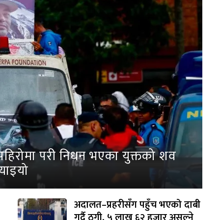
पहिरोमा परी निधन भएका युक्तको शव
्याइयो
अदालत–प्रहरीसँग पहुँच भएको दाबी
गर्दै ठगी, ५ लाख ६२ हजार असुल्ने