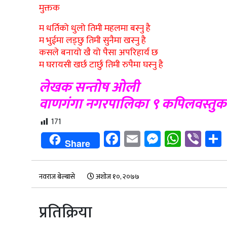
मुक्तक
म धर्तिको धुलो तिमी महलमा बस्नु है
म भुईमा लड्छु तिमी सुनैमा खस्नु है
कसले बनायो खै यो पैसा अपरिहार्य छ
म घरायसी खर्छ टार्छु तिमी रुपैमा घस्नु है
लेखक सन्तोष ओली
वाणगंगा नगरपालिका ९ कपिलवस्तुका ह
171
Facebook
Email
Messenge
Whats
Vib
Share
नवराज बेल्बासे
अशोज १०, २०७७
प्रतिक्रिया