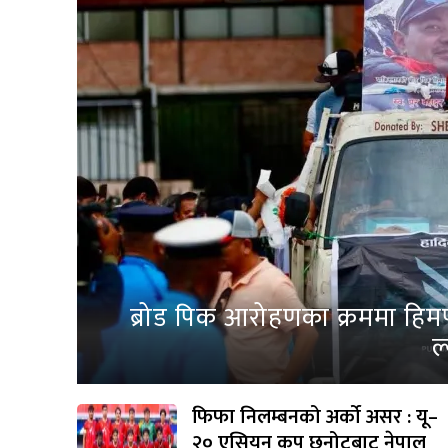
ब्रोड पिक आरोहणका क्रममा हिम
ल
फिफा निलम्बनको अर्को असर : यू–
२० एसियन कप छनोटबाट नेपाल