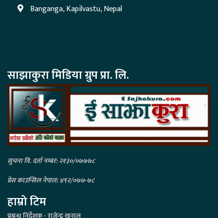
Banganga, Kapilvastu, Nepal
साझाकुरा मिडिया ग्रुप प्रा. लि.
सुचना वि. दर्ता नम्बर: २१३०/०७७७८
प्रेस काउन्सिल नेपाल: ४९२/०७७-७८
हाम्रो टिम
प्रबन्ध निर्देशक - राजेन्द्र खनाल