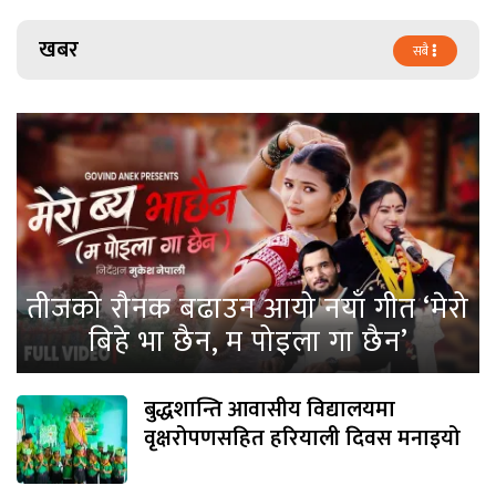
खबर
सबै
तीजको रौनक बढाउन आयो नयाँ गीत ‘मेरो
बिहे भा छैन, म पोइला गा छैन’
बुद्धशान्ति आवासीय विद्यालयमा
वृक्षरोपणसहित हरियाली दिवस मनाइयो