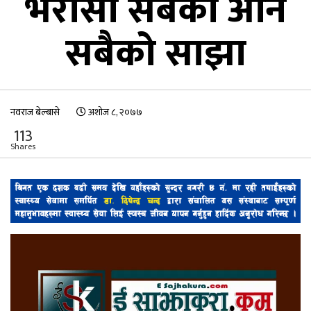
भरोसा सबैको अनि
सबैको साझा
नवराज बेल्बासे
अशोज ८, २०७७
113
Shares