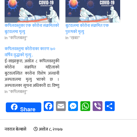
कपिलवस्तुका एक कोरोना संक्रमितको
बुटवलमा कोरोना संक्रमित एक
बुटवलमा मृत्यु
पुरुषको मृत्यु
In "कपिलबस्तु"
In "खबर"
कपिलवस्तुमा कोरोनाका कारण ७०
वर्षिय वृद्धाको मृत्यु ,
ई-साझाकुरा, असोज ८ कपिलवस्तुकी
कोरोना संक्रमित महिलाको
बुटवलस्थित कारोना विशेष अस्थायी
अस्पतालमा मृत्यु भएको छ ।
अस्पतालका सूचना अधिकारी डा. विष्णु
गौतमका अनुसार उपचारको क्रममा
In "कपिलबस्तु"
कपिलवस्तुको वाणगंंगा बनगाइकी
Facebook
Email
Messenger
WhatsApp
Viber
Shar
७० वर्षीया वृद्धाको बिहीबार साँझ साढे
Share
५ बजे मृत्यु भएको हो ।उनी असोज ५
गते अस्पताल भर्ना भएकी थिइन् ।
उनलाई भेन्टिलेटरमा…
नवराज बेल्बासे
अशोज ८, २०७७