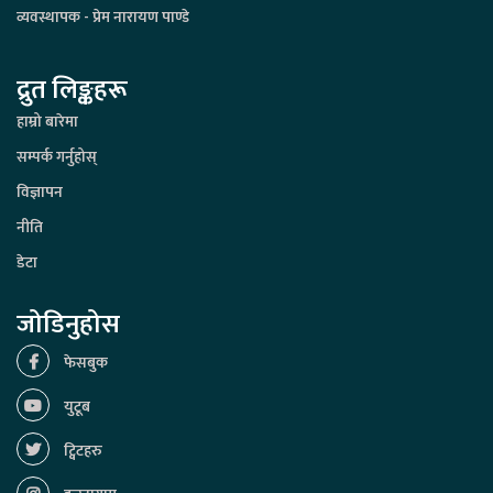
व्यवस्थापक - प्रेम नारायण पाण्डे
द्रुत लिङ्कहरू
हाम्रो बारेमा
सम्पर्क गर्नुहोस्
विज्ञापन
नीति
डेटा
जोडिनुहोस
फेसबुक
युटूब
ट्विटहरु