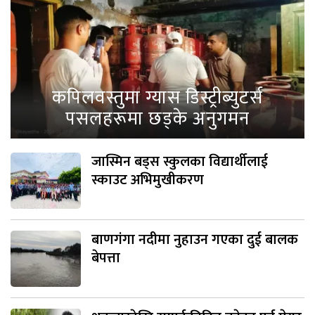
कपिलवस्तुमा ग्यास डिस्ट्रीब्युटर्स
पसलहरूमा छड्के अनुगमन
जास्मिन बड्स स्कुलका विद्यार्थीलाई
स्काउट अभिमुखीकरण
बाणगंगा नदीमा नुहाउन गएका दुई बालक
बेपत्ता