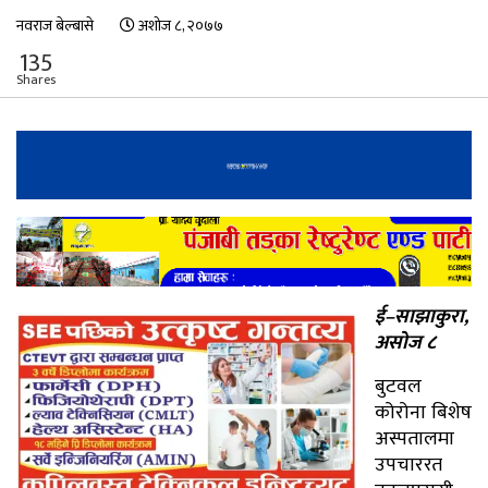
नवराज बेल्बासे
अशोज ८, २०७७
135
Shares
ई–साझाकुरा,
असोज ८
बुटवल
कोरोना बिशेष
अस्पतालमा
उपचाररत