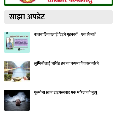
साझा अपडेट
बालबालिकालाई दिइने गृहकार्य – एक विमर्श
लुम्बिनीलाई ‘बर्थिङ हब’का रूपमा विकास गरिने
गुल्मीमा स्क्रब टाइफसबाट एक महिलाको मृत्यु