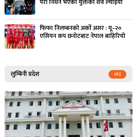
परी निधन भएका युक्तको शव ल्याइयो
फिफा निलम्बनको अर्को असर : यू–२०
एसियन कप छनोटबाट नेपाल बाहिरियो
लुम्बिनी प्रदेश
सबै