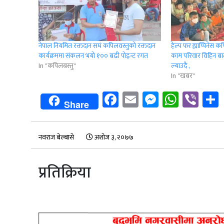
नेपाल नियमित रक्तदान सघं कपिलवस्तुको रक्तदान
हेल्प फर ह्याप्पिनेस 
कार्यक्रममा संकलन भयो १०० बढी पोइन्ट रगत
काम परिवार विहिन ब
In "कपिलबस्तु"
ल्याउदै ,
In "खबर"
Facebook
Email
Messenge
Whats
Vib
Share
नवराज बेल्बासे
अशोज ३, २०७७
प्रतिक्रिया