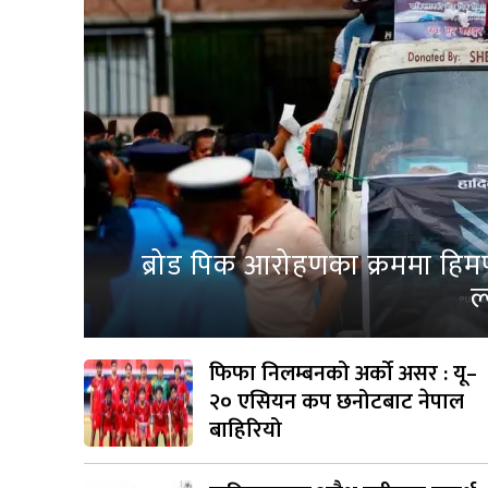
ब्रोड पिक आरोहणका क्रममा हिम
ल
फिफा निलम्बनको अर्को असर : यू–
२० एसियन कप छनोटबाट नेपाल
बाहिरियो