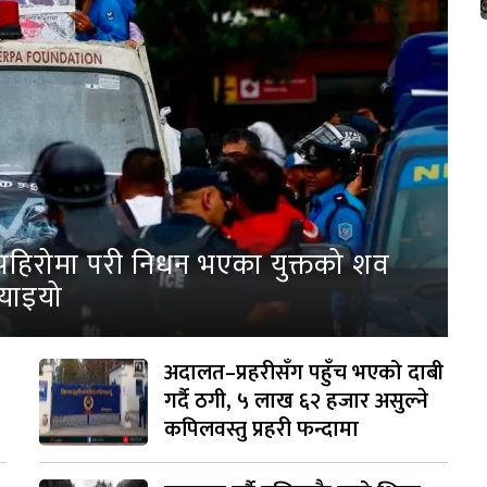
पहिरोमा परी निधन भएका युक्तको शव
्याइयो
अदालत–प्रहरीसँग पहुँच भएको दाबी
गर्दै ठगी, ५ लाख ६२ हजार असुल्ने
कपिलवस्तु प्रहरी फन्दामा