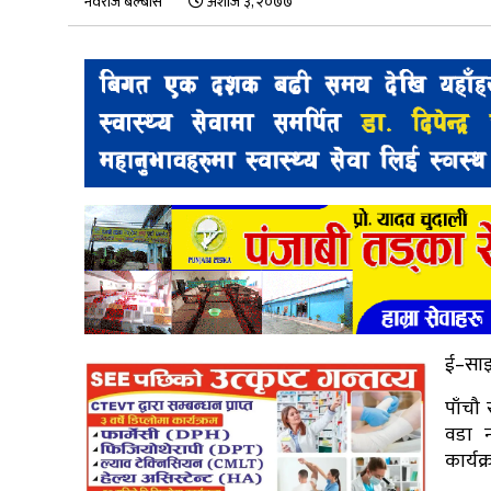
नवराज बेल्बासे
अशोज ३, २०७७
ई–साझ
पाँचौ
वडा न
कार्यक