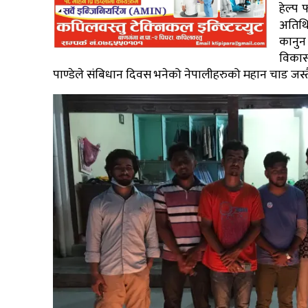
हेल्प
अतिथि
कानुन
विकास
पाण्डेले संबिधान दिवस भनेको नेपालीहरुको महान चाड जस्तै