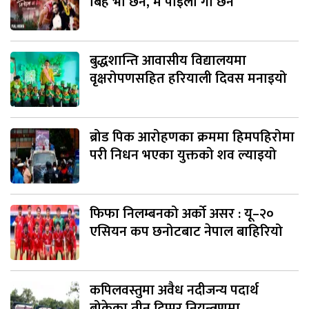
बिहे भा छैन, म पोइला गा छैन’
बुद्धशान्ति आवासीय विद्यालयमा
वृक्षरोपणसहित हरियाली दिवस मनाइयो
ब्रोड पिक आरोहणका क्रममा हिमपहिरोमा
परी निधन भएका युक्तको शव ल्याइयो
फिफा निलम्बनको अर्को असर : यू–२०
एसियन कप छनोटबाट नेपाल बाहिरियो
कपिलवस्तुमा अवैध नदीजन्य पदार्थ
बोकेका तीन टिप्पर नियन्त्रणमा