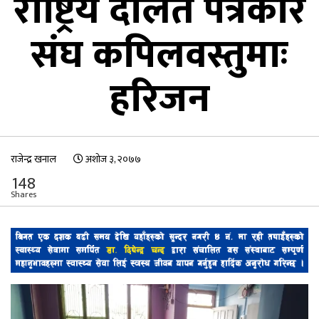
राष्ट्रिय दलित पत्रकार
संघ कपिलवस्तुमाः
हरिजन
राजेन्द्र खनाल
अशोज ३, २०७७
148
Shares