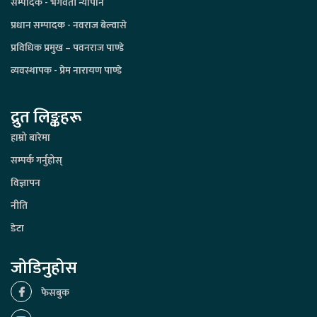
सम्पादक - भगवती न्यौपाने
प्रधान सम्पादक - नवराज बेल्वासे
प्रविधिक प्रमुख – पवनराज पाण्डे
व्यवस्थापक - प्रेम नारायण पाण्डे
द्रुत लिङ्कहरू
हाम्रो बारेमा
सम्पर्क गर्नुहोस्
विज्ञापन
नीति
डेटा
जोडिनुहोस
फेसबुक