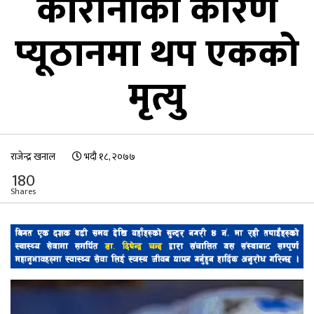
कोरोनाका कारण
प्यूठानमा थप एकको
मृत्यु
राजेन्द्र खनाल
भदौ १८, २०७७
180
Shares