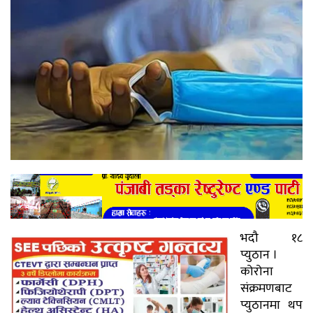
भदौ १८
प्युठान ।
कोरोना
संक्रमणबाट
प्युठानमा थप