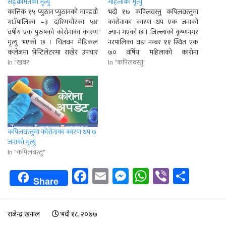
सङ्क्रमितको मृत्यु
महिलाको मृत्यु
कात्तिक १५ प्युठान प्युठानको माण्डवी
भदौ १७ कपिलवस्तु कपिलवस्तुमा
गाउँपालिका –३ दारिमचौरका ५४
कारोनाका कारण थप एक जनाको
वर्षीय एक पुरुषको कोरोनाका कारण
ज्यान गएको छ । जिल्लाको कृष्णनगर
मृत्यु भएको छ । चितवन मेडिकल
नरपालिका वडा नम्बर ११ स्थित एक
कलेजमा भेन्टिलेटरमा राखेर उपचार
७० वर्षिय महिलाको कारोना
गर्ने क्रममा गएराति ११ बजे उनको मृत्यु
In "खबर"
संक्रमणबाट मृत्यु भएको स्वास्थ्य
In "कपिलबस्तु"
भएको माण्डवी गाउँपालिकाका स्वास्थ्य
कार्यालय कपिलवस्तुका कोराना
शाखा प्रमुख धुर्वकुमार पोखरेलले
फोकल पर्सन कुमार थापाले जानकरी
जानकारी दिए । निमोनिया रोगबाट
दिनुभयो । मृतक महिलाको उमेर
ग्रसित उनको वुटवलमा उपचार
अस्पतालले भने ६० वर्ष कायम गरेको
नभएपछि थप…
छ ।…
कपिलवस्तुमा कोरोनाका कारण थप ७
जनाको मृत्यु
In "कपिलबस्तु"
Facebook
Email
Messenger
WhatsApp
Viber
Shar
Share
राजेन्द्र खनाल
भदौ १८, २०७७