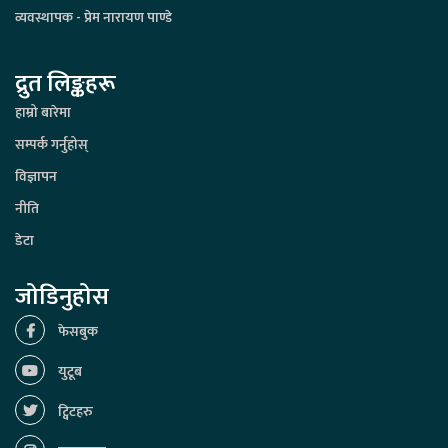
व्यवस्थापक - प्रेम नारायण पाण्डे
द्रुत लिङ्कहरू
हाम्रो बारेमा
सम्पर्क गर्नुहोस्
विज्ञापन
नीति
डेटा
जोडिनुहोस
फेसबुक
युटूब
ट्विटहरु