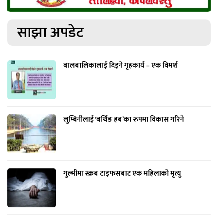
साझा अपडेट
बालबालिकालाई दिइने गृहकार्य – एक विमर्श
लुम्बिनीलाई ‘बर्थिङ हब’का रूपमा विकास गरिने
गुल्मीमा स्क्रब टाइफसबाट एक महिलाको मृत्यु