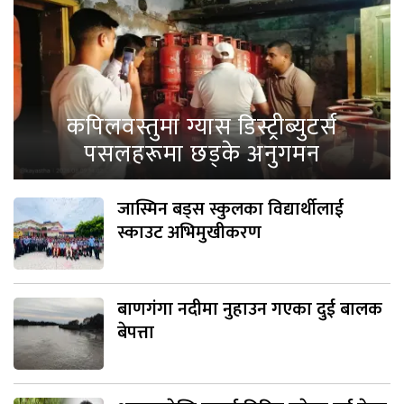
कपिलवस्तुमा ग्यास डिस्ट्रीब्युटर्स
पसलहरूमा छड्के अनुगमन
जास्मिन बड्स स्कुलका विद्यार्थीलाई
स्काउट अभिमुखीकरण
बाणगंगा नदीमा नुहाउन गएका दुई बालक
बेपत्ता