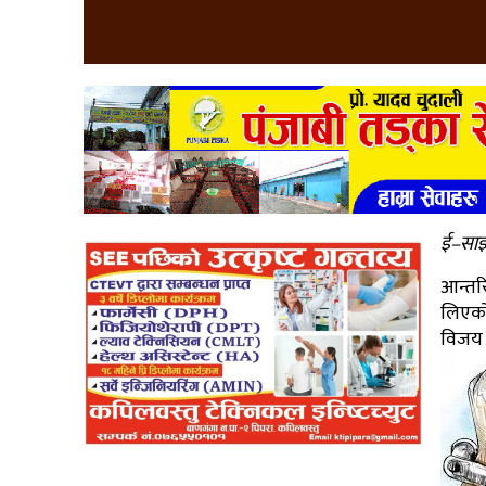
ई–साझ
आन्तर
लिएको
विज