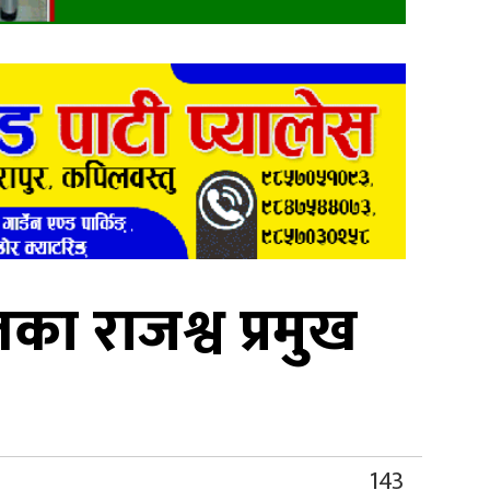
लका राजश्व प्रमुख
143