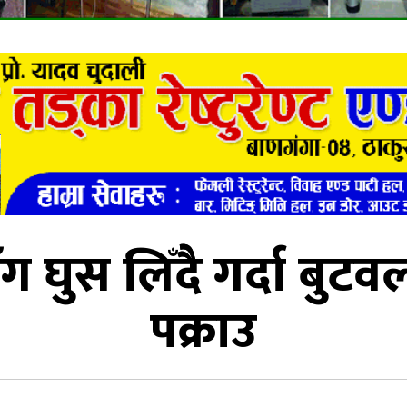
ँग घुस लिँदैै गर्दा बुटव
पक्राउ