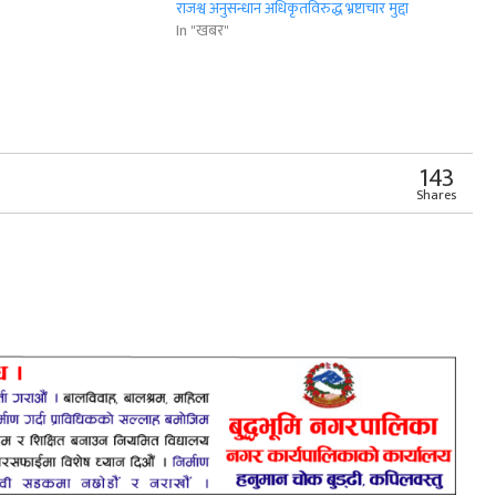
वाग्राहीसँग ३५ हजार रुपैयाँ
राजश्व अनुसन्धान अधिकृतविरुद्ध भ्रष्टाचार मुद्दा
 गरेको हो । एक महिलाले सामान
In "खबर"
er
App
er
Share
143
Shares