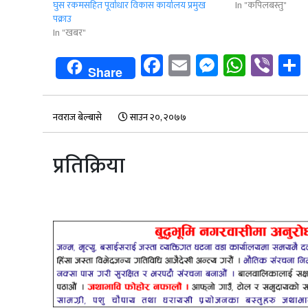
गरिदिए बापत महिला से
In "कपिलबस्तु"
घुस रकमसहित पूर्वाधार विकास कार्यालय प्रमुख
घुस लिदै गर्दा पक्राउ
पक्राउ
ओसारपोसार गर्दा…
In "खबर"
Facebook
Email
Messeng
Whats
Vib
Share
नवराज बेल्बासे
साउन २०, २०७७
प्रतिक्रिया