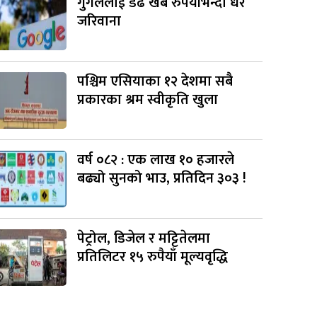
गुगललाई डेढ खर्ब रुपैयाँभन्दा धेरै
जरिवाना
पश्चिम एसियाका १२ देशमा सबै
प्रकारका श्रम स्वीकृति खुला
वर्ष ०८२ : एक लाख १० हजारले
बढ्यो सुनको भाउ, प्रतिदिन ३०३ !
पेट्रोल, डिजेल र मट्टितेलमा
प्रतिलिटर १५ रुपैयाँ मूल्यवृद्धि