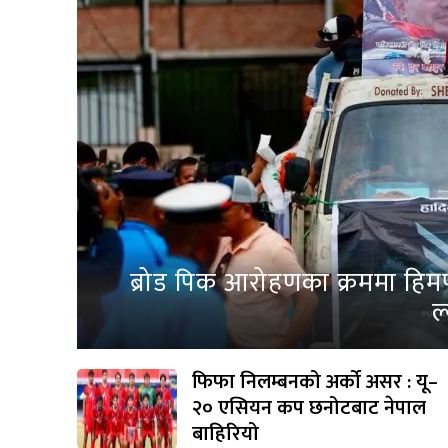
ब्रोड पिक आरोहणका क्रममा हिम
ल
फिफा निलम्बनको अर्को असर : यू–
२० एसियन कप छनोटबाट नेपाल
बाहिरियो