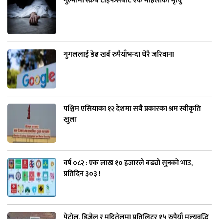
गुल्मीमा स्क्रब टाइफसबाट एक महिलाको मृत्यु
गुगललाई डेढ खर्ब रुपैयाँभन्दा धेरै जरिवाना
पश्चिम एसियाका १२ देशमा सबै प्रकारका श्रम स्वीकृति
खुला
वर्ष ०८२ : एक लाख १० हजारले बढ्यो सुनको भाउ,
प्रतिदिन ३०३ !
पेट्रोल, डिजेल र मट्टितेलमा प्रतिलिटर १५ रुपैयाँ मूल्यवृद्धि