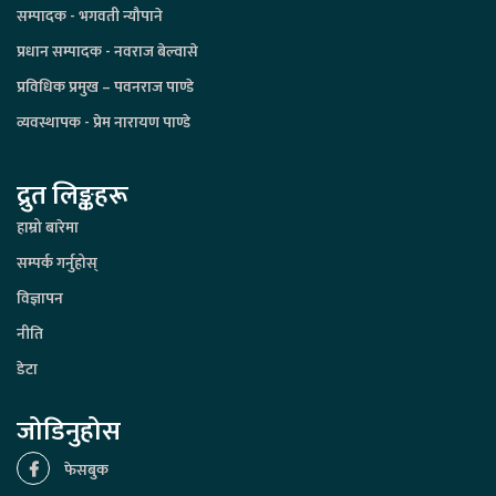
सम्पादक - भगवती न्यौपाने
प्रधान सम्पादक - नवराज बेल्वासे
प्रविधिक प्रमुख – पवनराज पाण्डे
व्यवस्थापक - प्रेम नारायण पाण्डे
द्रुत लिङ्कहरू
हाम्रो बारेमा
सम्पर्क गर्नुहोस्
विज्ञापन
नीति
डेटा
जोडिनुहोस
फेसबुक