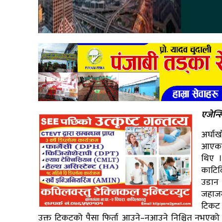
एजेन्स
अर्घा
आएका 
थिए 
काटिद
उडान 
जहाजम
टिकट 
उक्त टिकटको पैसा फिर्ता आउने–नआउने निश्चित नभएको र