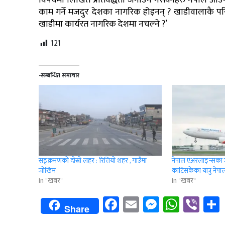
विषयमा लिखित प्रतिवद्धता जनाउन नसक्नेहरु नेपाल आउन न
काम गर्ने मजदुर देशका नागरिक होइनन् ? खाडीवालाकै परिश
खाडीमा कार्यरत नागरिक देशमा नचल्ने ?’
121
-सम्बन्धित समाचार
सङ्क्रमणको दोस्रो लहर : रित्तियो शहर , गाउँमा
नेपाल एअरलाइन्सका ज
जोखिम
काटिसकेका यात्रु नेपाल
In "खबर"
In "खबर"
Facebook
Email
Messenge
Whats
Vib
Share