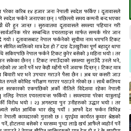
ा परेका करिब १४ हजार जना नेपाली स्वदेश फर्किए । दूतावासले
ले स्वदेश फर्कने जनाएका छन् । पछिल्लो समय कम्पनी बन्द भएका
 धेरै हुन जान्छ । सुरुवातमा दूतावासले समस्या पहिचान गरी
्वजनिक गरेर सम्बन्धित एयरलाइन्स मार्फत सम्पर्क गरेर जान
िदै गयो । दूतावासबाट नेपाल फर्कनेको सूचीमा नाम भएपनि टिकट
सीमित व्यक्तिको मात्र देश हो ?’ दाङ देउखुरीका पूर्ण बहादुर थापा
 अवधि सकिएपछि नेपाल फर्कने टिकट कुरेर बसेको ३ महिना भयो । तर
पाउन सकेका छैनन् । टिकट नपाउँदाको समस्या सुनाउँदै उनले भने,
हेको तर जानै पर्ने भए केही महँगो पर्ने जवाफ दिन्छन् । टिकट मात्र
ामान्य बिमारी भए भने उपचार गराउने पैसा छैन । अब घर कसरी जाउ
स्थित रुपले कोभिड परीक्षण गराएर पठाउने गरेको छ । साथै कतिपय
नेपाल सरकारको एकपछिको अर्को नीतिले विदेशमा रहेका नेपाली
 नलिइ नेपाल एयरलायन्स फर्कियो । समस्यामा परेका यात्रुलाई
फी विरोध भयो । २३ अगस्टमा पुनः उनीहरुको उद्धार भयो । तर
ले समेत आर्थिक भार खेप्नु पर्यो । आफ्नै देश फर्कन विभिन्न
 नेपाली कामदारको गुनासो छ । युएईमा कार्यरत कुमार श्रेष्ठको
ने, होटलमा बसेको र घरसम्म पुग्दा लाग्ने खर्च आफैंले व्यहोर्न पर्ने