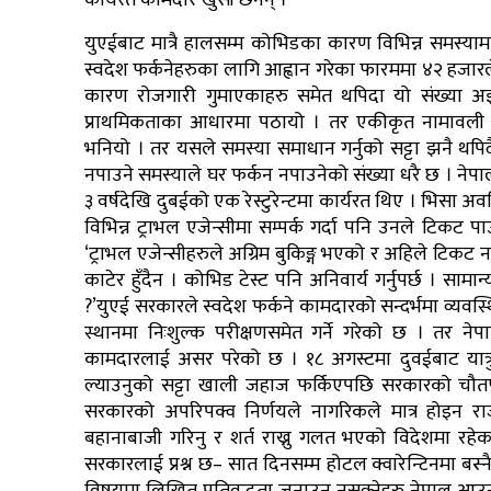
कार्यरत कामदार खुसी छैनन् ।
युएईबाट मात्रै हालसम्म कोभिडका कारण विभिन्न समस्याम
स्वदेश फर्कनेहरुका लागि आह्वान गरेका फारममा ४२ हजार
कारण रोजगारी गुमाएकाहरु समेत थपिदा यो संख्या अझै
प्राथमिकताका आधारमा पठायो । तर एकीकृत नामावली सार
भनियो । तर यसले समस्या समाधान गर्नुको सट्टा झनै थप
नपाउने समस्याले घर फर्कन नपाउनेको संख्या धरै छ । नेपाल 
३ वर्षदेखि दुबईको एक रेस्टुरेन्टमा कार्यरत थिए । भिसा
विभिन्न ट्राभल एजेन्सीमा सम्पर्क गर्दा पनि उनले टिकट 
‘ट्राभल एजेन्सीहरुले अग्रिम बुकिङ्ग भएको र अहिले टिकट नर
काटेर हुँदैन । कोभिड टेस्ट पनि अनिवार्य गर्नुपर्छ । स
?’युएई सरकारले स्वदेश फर्कने कामदारको सन्दर्भमा व्यव
स्थानमा निःशुल्क परीक्षणसमेत गर्ने गरेको छ । तर 
कामदारलाई असर परेको छ । १८ अगस्टमा दुवईबाट यात्रु
ल्याउनुको सट्टा खाली जहाज फर्किएपछि सरकारको चौतर्
सरकारको अपरिपक्व निर्णयले नागरिकले मात्र होइन राज्य
बहानाबाजी गरिनु र शर्त राख्नु गलत भएको विदेशमा रहेका
सरकारलाई प्रश्न छ– सात दिनसम्म होटल क्वारेन्टिनमा बस्नै पर्