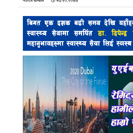
नवराज बेल्बासे
भदौ १०, २०७७