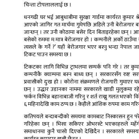
चिन्ता टोपलाललाई छ ।
धनगढी घर भई आबुधाबीमा सुरक्षा गार्डमा कार्यरत कुमार श्
आएको जागिर गत मार्चमा गुमेपछि अहिले उनी बेरोजगार बन
जान्छन् । तर उनी कोठामा बसेर दिन बिताइरहेका छन् । आफ
बसेको रुममा म मात्र बेरोजगार हो । कम्पनीले अर्को ठाउँ
त्यसले के गर्ने ?’ यहाँ बेरोजगार भएर बस्नु भन्दा नेप
टिकट पाउन समस्या छ ।
टिकटका लागि विभिन्न ट्राभलमा सम्पर्क पनि गरे । तर 
कम्पनीकै क्याम्पमा बस्न बाध्य छन् । सरकारसँग रुष्ट स
प्रवासीको दुःख हो । कोरोना संक्रमणले रोजगारी गुमाएर घर
छन् । उद्धार उडानका नाममा सरकारले खाडी मुलुकमा रह
फर्कन विभिन्न बहानाबाजी गरिनु र शर्त राख्नु गलत भएको
६ महिनादेखि काम ठप्प छ । केहीले आंशिक रुपमा काम गरिर
कतिपयले बन्दाबन्दीको समयमा कामबाट निस्कासन हुन पर
गरिहेका छन् । भिसा सकिएर ओभरस्टे भएकाहरुले महँग
समाधानमा कुनै चासो दिएको देखिदैन । सरकारले समस्याम