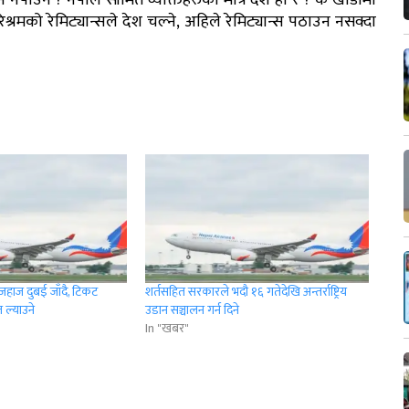
पाउने ? नेपाल सीमित व्यक्तिहरुको मात्र देश हो र ? के खाडीमा
्रमको रेमिट्यान्सले देश चल्ने, अहिले रेमिट्यान्स पठाउन नसक्दा
हाज दुबई जाँदै, टिकट
शर्तसहित सरकारले भदौ १६ गतेदेखि अन्तर्राष्ट्रिय
 ल्याउने
उडान सञ्चालन गर्न दिने
In "खबर"
r
App
er
Share