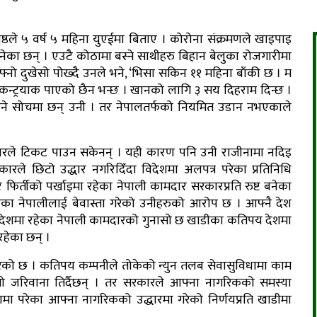
रेष्ठले ५ वर्ष ५ महिना युएईमा बिताए । कोरोना संक्रमणले खाइपाइ
ेका छन् । एउटै कोठामा बस्ने साथीहरु बिहान बेलुका रोजगारीमा
्नो दुखेसो पोख्दै उनले भने, ‘भिसा सकिन ११ महिना बाँकी छ । म
मा कन्ट्रयाक पाएको छैन भन्छ । खानको लागि ३ सय दिहराम दिन्छ ।
ाल जाने सोचमा छन् उनी । तर नेपालतर्फको नियमित उडान नभएकाले
कुमारले टिकट पाउन सकेनन् । यही कारण पनि उनी राजीनामा नदिइ
रकारले छिटो उद्धार नगरिदिँदा विदेशमा अलपत्र परेका प्रतिनिधि
 फिर्तीको पर्खाइमा रहेका नेपाली कामदार सरकारप्रति रुष्ट बनेका
ेका नेपालीलाई बेवास्ता गरेको उनीहरुको आरोप छ । आफ्नै देश
 विदेशमा रहेका नेपाली कामदारको गुनासो छ खाडीका कतिपय देशमा
हेका छन् ।
ेको छ । कतिपय कम्पनीले तोकेको न्युन तलब सेवासुविधामा काम
ो जरिवाना तिर्दैछन् । तर सरकारले आफ्ना नागरिकको समस्या
ा परेका आफ्ना नागरिकको उद्धारमा गरेको निर्णयप्रति खाडीमा