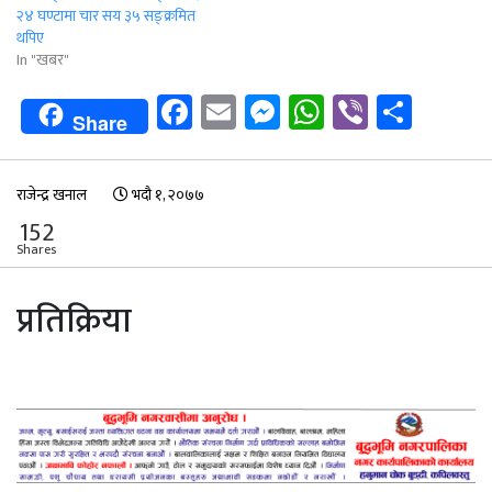
२४ घण्टामा चार सय ३५ सङ्क्रमित
थपिए
In "खबर"
Facebook
Email
Messenger
WhatsApp
Viber
Shar
Share
राजेन्द्र खनाल
भदौ १, २०७७
152
Shares
प्रतिक्रिया