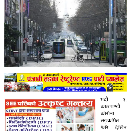
भदौ १,
काठमाण्डौ
कोरोना
सङ्क्रमित
फेरि देखिन