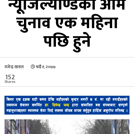
न्यूजिल्याण्डको आम
चुनाव एक महिना
पछि हुने
राजेन्द्र खनाल
भदौ १, २०७७
152
Shares