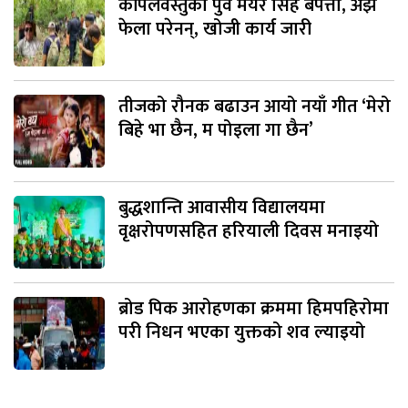
कपिलवस्तुका पुर्व मेयर सिंह बेपत्ता, अझै
फेला परेनन्, खोजी कार्य जारी
तीजको रौनक बढाउन आयो नयाँ गीत ‘मेरो
बिहे भा छैन, म पोइला गा छैन’
बुद्धशान्ति आवासीय विद्यालयमा
वृक्षरोपणसहित हरियाली दिवस मनाइयो
ब्रोड पिक आरोहणका क्रममा हिमपहिरोमा
परी निधन भएका युक्तको शव ल्याइयो