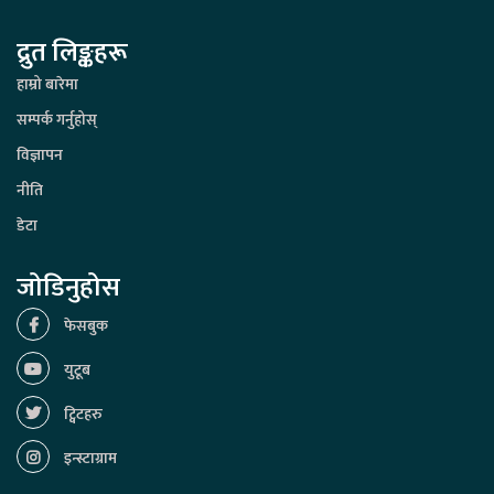
द्रुत लिङ्कहरू
हाम्रो बारेमा
सम्पर्क गर्नुहोस्
विज्ञापन
नीति
डेटा
जोडिनुहोस
फेसबुक
युटूब
ट्विटहरु
इन्स्टाग्राम