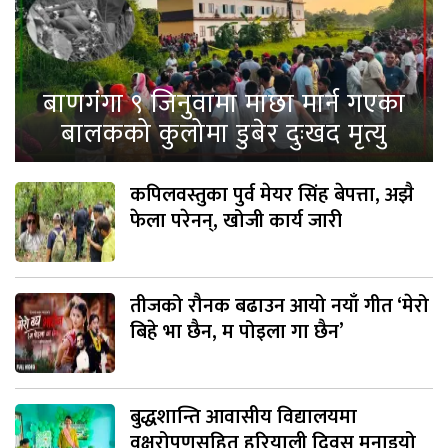
बाणगंगा ९ जिनुवामा माछा मार्न गएका
बालकको कुलोमा डुबेर दुःखद मृत्यु
कपिलवस्तुका पुर्व मेयर सिंह बेपत्ता, अझै
फेला परेनन्, खोजी कार्य जारी
तीजको रौनक बढाउन आयो नयाँ गीत ‘मेरो
बिहे भा छैन, म पोइला गा छैन’
बुद्धशान्ति आवासीय विद्यालयमा
वृक्षरोपणसहित हरियाली दिवस मनाइयो