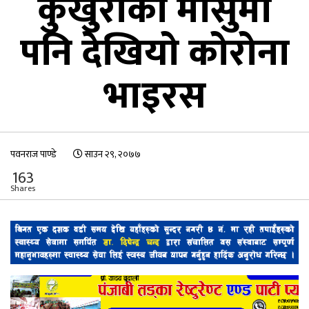
कुखुराको मासुमा
पनि देखियो कोरोना
भाइरस
पवनराज पाण्डे
साउन २९, २०७७
163
Shares