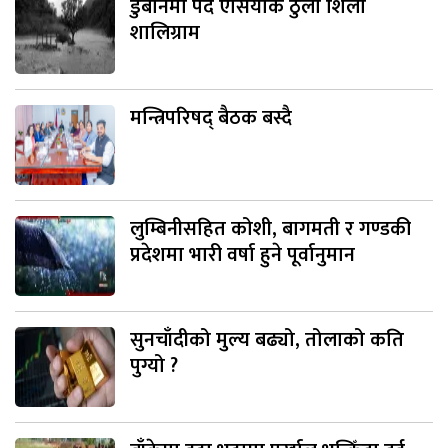
डुबानमा पर्दै एसियाकै ठुलो शिला
शालिग्राम
मन्त्रिपरिषद् बैठक बस्दै
लुम्बिनीसहित कोशी, बागमती र गण्डकी
प्रदेशमा भारी वर्षा हुने पूर्वानुमान
सुनचाँदीको मुल्य बढ्यो, तोलाको कति
पुग्यो ?