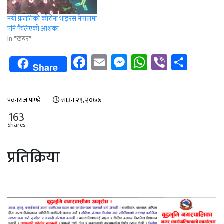
नयाँ प्रजातिको कोरोना भाइरस नेपालमा
पनि फैलिएको आशंका
In "खबर"
Facebook
Email
Messenger
WhatsApp
Viber
Shar
Share
पवनराज पाण्डे
साउन २९, २०७७
163
Shares
प्रतिक्रिया