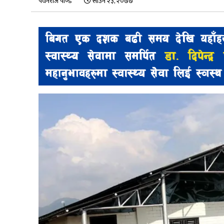
पवनराज पाण्डे
साउन २३, २०७७