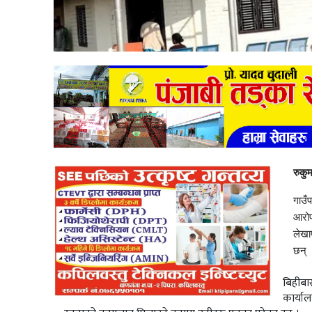
रुकु
गाउँ
आरोप
लेखा
छन् 
बिहीबा
कार्या