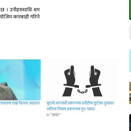
ो छ । उनीहरुमाथि थप
मोजिम कारबाही गरिने
िरासतमा राख्न जिल्ला अदालत
भुटानी शरणार्थी प्रकरणमा धरौटीमा छुटेका तुलाधर
ललिता निवास प्रकरणमा पुन: पक्राउ
In "खबर"
r
App
er
Share