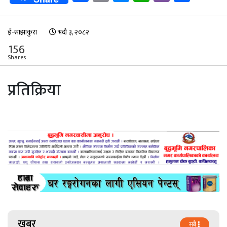
ई-साझाकुरा
भदौ ३, २०८२
156
Shares
प्रतिक्रिया
खबर
सबै