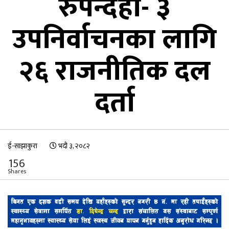
रुपन्देही- ३
उपनिर्वाचनका लागि
२६ राजनीतिक दल
दर्ता
ई-साझाकुरा
भदौ ३, २०८२
156
Shares