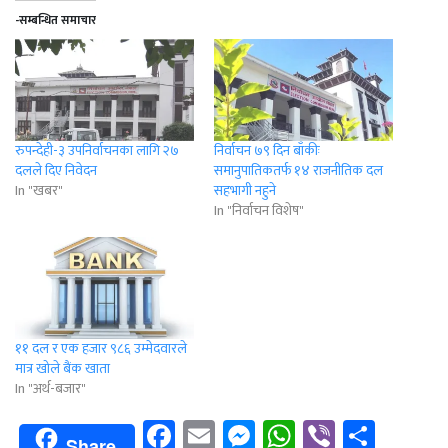
-सम्बन्धित समाचार
रुपन्देही-३ उपनिर्वाचनका लागि २७
निर्वाचन ७९ दिन बाँकीः
दलले दिए निवेदन
समानुपातिकतर्फ १४ राजनीतिक दल
In "खबर"
सहभागी नहुने
In "निर्वाचन विशेष"
११ दल र एक हजार ९८६ उम्मेदवारले
मात्र खोले बैंक खाता
In "अर्थ-बजार"
Facebook
Email
Messenger
WhatsApp
Viber
Shar
Share