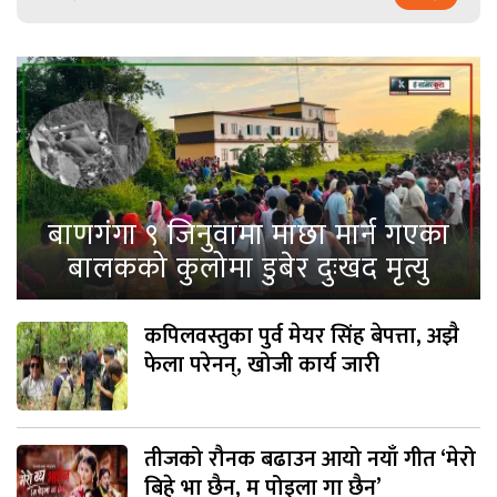
बाणगंगा ९ जिनुवामा माछा मार्न गएका
बालकको कुलोमा डुबेर दुःखद मृत्यु
कपिलवस्तुका पुर्व मेयर सिंह बेपत्ता, अझै
फेला परेनन्, खोजी कार्य जारी
तीजको रौनक बढाउन आयो नयाँ गीत ‘मेरो
बिहे भा छैन, म पोइला गा छैन’