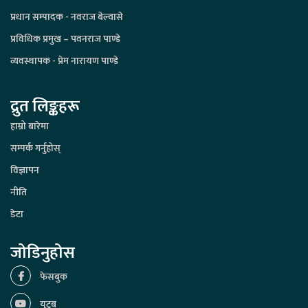
प्रधान सम्पादक - नवराज बेल्वासे
प्रविधिक प्रमुख – पवनराज पाण्डे
व्यवस्थापक - प्रेम नारायण पाण्डे
द्रुत लिङ्कहरू
हाम्रो बारेमा
सम्पर्क गर्नुहोस्
विज्ञापन
नीति
डेटा
जोडिनुहोस
फेसबुक
युटूब