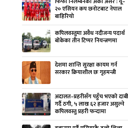
फिफा निलम्बनको अर्को असर : यू–
२० एसियन कप छनोटबाट नेपाल
बाहिरियो
कपिलवस्तुमा अवैध नदीजन्य पदार्थ
बोकेका तीन टिप्पर नियन्त्रणमा
देशमा शान्ति सुरक्षा कायम गर्न
सरकार क्रियाशील छः गृहमन्त्री
अदालत–प्रहरीसँग पहुँच भएको दाब
गर्दै ठगी, ५ लाख ६२ हजार असुल्ने
कपिलवस्तु प्रहरी फन्दामा