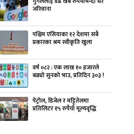
गुगललाई डेढ खर्ब रुपैयाँभन्दा धेरै
जरिवाना
पश्चिम एसियाका १२ देशमा सबै
प्रकारका श्रम स्वीकृति खुला
वर्ष ०८२ : एक लाख १० हजारले
बढ्यो सुनको भाउ, प्रतिदिन ३०३ !
पेट्रोल, डिजेल र मट्टितेलमा
प्रतिलिटर १५ रुपैयाँ मूल्यवृद्धि