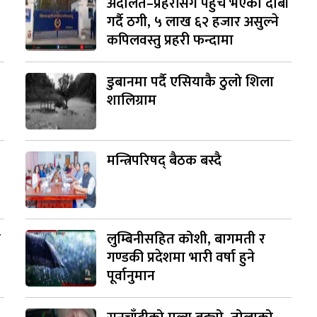
अदालत–प्रहरीसँग पहुँच भएको दाबी
गर्दै ठगी, ५ लाख ६२ हजार असुल्ने
कपिलवस्तु प्रहरी फन्दामा
डुबानमा पर्दै एसियाकै ठुलो शिला
शालिग्राम
मन्त्रिपरिषद् बैठक बस्दै
ी
लुम्बिनीसहित कोशी, बागमती र
गण्डकी प्रदेशमा भारी वर्षा हुने
पूर्वानुमान