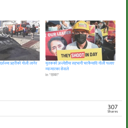
र्शनमा प्रहरीको गोली लागेर
मृतकको अन्त्येष्टीमा सहभागी भएकैमाथि गोली चलाए
म्यान्मारका सेनाले
In "खबर"
r
App
er
Share
307
Shares