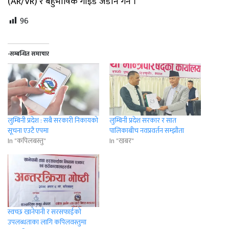
(AR/VR) र बहुभाषिक गाइड जडान गर्ने ।
96
-सम्बन्धित समाचार
लुम्बिनी प्रदेश : सबै सरकारी निकायको
लुम्बिनी प्रदेश सरकार र सात
सूचना एउटै एपमा
पालिकाबीच नवप्रवर्तन सम्झौता
In "कपिलबस्तु"
In "खबर"
स्वच्छ खानेपानी र सरसफाईको
उपलब्धताका लागि कपिलवस्तुमा