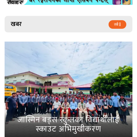
खबर
सबै
जास्मिन बड्स स्कुलका विद्यार्थीलाई
स्काउट अभिमुखीकरण