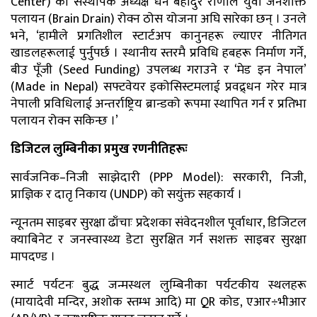
Center) का संस्थापक अध्यक्ष धन बहादुर राणाले युवा जनशक्ति
पलायन (Brain Drain) रोक्न ठोस योजना अघि सारेका छन् । उनले
भने, ‘हामीले प्रगतिशील स्टार्टअप कानुनहरू ल्याएर नीतिगत
खाडलहरूलाई पुर्नुपर्छ । स्थानीय स्तरमै प्रविधि हबहरू निर्माण गर्ने,
बीउ पूँजी (Seed Funding) उपलब्ध गराउने र ‘मेड इन नेपाल’
(Made in Nepal) सफ्टवेयर इकोसिस्टमलाई प्रवद्र्धन गरेर मात्र
नेपाली प्रविधिलाई अन्तर्राष्ट्रिय ब्रान्डको रूपमा स्थापित गर्न र प्रतिभा
पलायन रोक्न सकिन्छ ।’
डिजिटल लुम्बिनीका प्रमुख रणनीतिहरूः
सार्वजनिक–निजी साझेदारी (PPP Model): सरकारी, निजी,
प्राज्ञिक र दातृ निकाय (UNDP) को सयुंक्त सहकार्य ।
न्यूनतम साइबर सुरक्षा ढाँचाः प्रदेशका संवेदनशील पूर्वाधार, डिजिटल
क्याबिनेट र जनस्वास्थ्य डेटा सुरक्षित गर्न सशक्त साइबर सुरक्षा
मापदण्ड ।
स्मार्ट पर्यटनः बुद्ध जन्मस्थल लुम्बिनीका पर्यटकीय स्थलहरू
(मायादेवी मन्दिर, अशोक स्तम्भ आदि) मा QR कोड, एआर÷भीआर