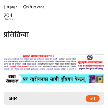
ई-साझाकुरा
भदौ १९, २०८२
204
Shares
प्रतिक्रिया
खबर
सबै