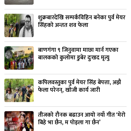
शुक्रबारदेखि सम्पर्कविहिन बनेका पुर्व मेयर
सिंहको अन्तत शव फेला
बाणगंगा ९ जिनुवामा माछा मार्न गएका
बालकको कुलोमा डुबेर दुःखद मृत्यु
कपिलवस्तुका पुर्व मेयर सिंह बेपत्ता, अझै
फेला परेनन्, खोजी कार्य जारी
तीजको रौनक बढाउन आयो नयाँ गीत ‘मेरो
बिहे भा छैन, म पोइला गा छैन’