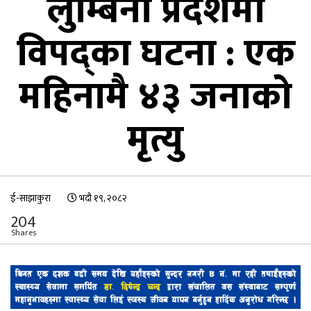
लुम्बिनी प्रदेशमा
विपद्का घटना : एक
महिनामै ४३ जनाको
मृत्यु
ई-साझाकुरा
भदौ १९, २०८२
204
Shares