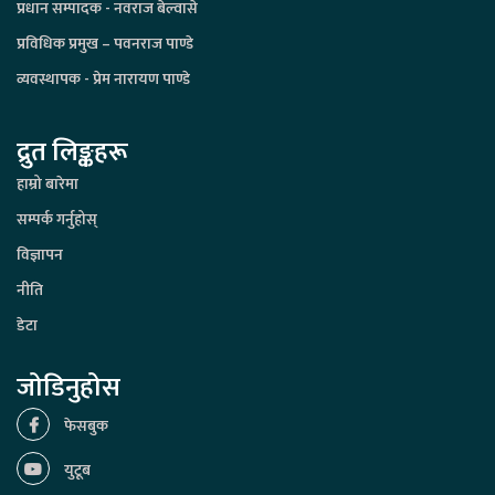
प्रधान सम्पादक - नवराज बेल्वासे
प्रविधिक प्रमुख – पवनराज पाण्डे
व्यवस्थापक - प्रेम नारायण पाण्डे
द्रुत लिङ्कहरू
हाम्रो बारेमा
सम्पर्क गर्नुहोस्
विज्ञापन
नीति
डेटा
जोडिनुहोस
फेसबुक
युटूब