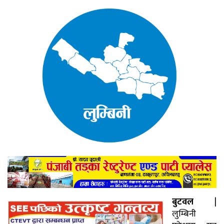
बुटवल
|
लुम्बिनी