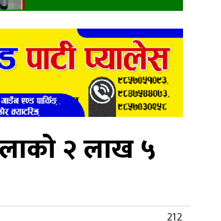
 तोलाको २ लाख ५
212