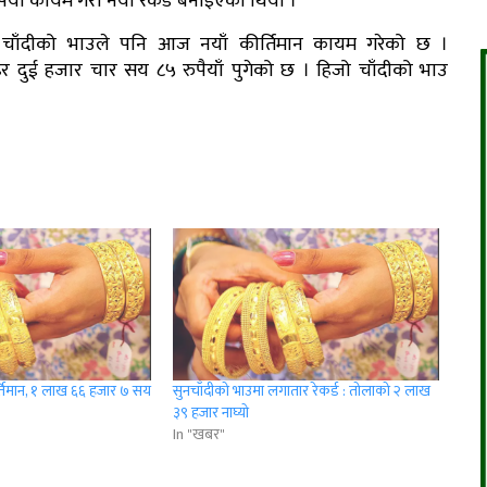
ैयाँ कायम गरी नयाँ रेकर्ड बनाइएको थियो ।
तै, चाँदीको भाउले पनि आज नयाँ कीर्तिमान कायम गरेको छ ।
ेर दुई हजार चार सय ८५ रुपैयाँ पुगेको छ । हिजो चाँदीको भाउ
र्तिमान, १ लाख ६६ हजार ७ सय
सुनचाँदीको भाउमा लगातार रेकर्ड : तोलाको २ लाख
३९ हजार नाघ्याे
In "खबर"
r
App
er
Share