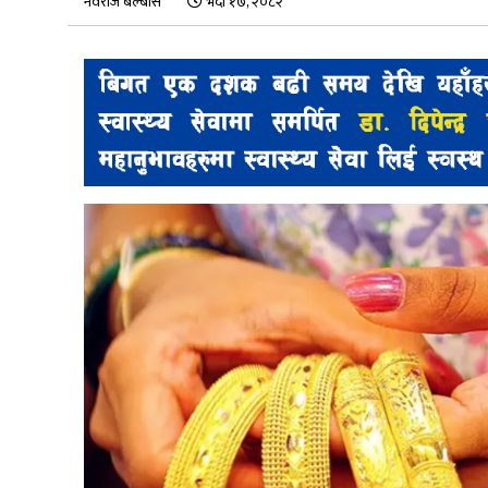
नवराज बेल्बासे
भदौ १७, २०८२