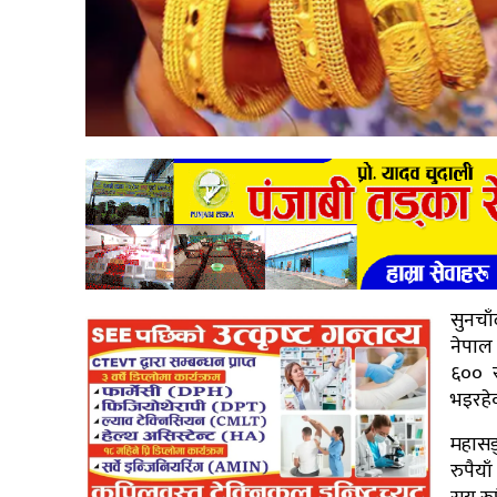
सुनचा
नेपाल
६०० र
भइरहे
महासङ
रुपैय