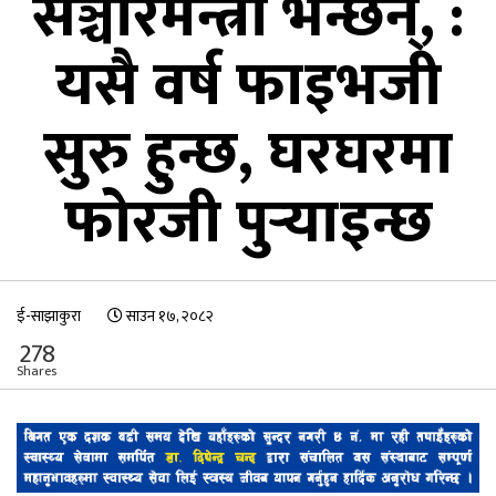
सञ्चारमन्त्री भन्छन्, :
यसै वर्ष फाइभजी
सुरु हुन्छ, घरघरमा
फोरजी पुर्‍याइन्छ
ई-साझाकुरा
साउन १७, २०८२
278
Shares