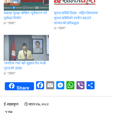
साइबर सुरक्षा जोखिम न्यूनीकरण गर्न
सूचना प्रविधि दिवस : राष्ट्रिय विकासमा
पूर्वाधार निर्माण
सूचना प्रविधिको उपयोग बढाउने
In "खबर"
सरकारको प्रतिबद्धता
In "खबर"
‘नागरिक एप्स’ बारे सुझाव दिन मन्त्री
गुरुङको आग्रह
In "खबर"
Facebook
Email
Messenger
WhatsApp
Viber
Shar
Share
ई-साझाकुरा
साउन १७, २०८२
278