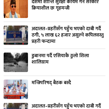
देशमा शान्ति सुरक्षा कायम गर्न सरकार
क्रियाशील छः गृहमन्त्री
अदालत–प्रहरीसँग पहुँच भएको दाबी गर्दै
ठगी, ५ लाख ६२ हजार असुल्ने कपिलवस्तु
प्रहरी फन्दामा
डुबानमा पर्दै एसियाकै ठुलो शिला
शालिग्राम
मन्त्रिपरिषद् बैठक बस्दै
अदालत–प्रहरीसँग पहुँच भएको दाबी गर्दै