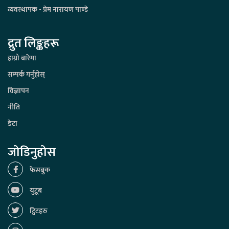
व्यवस्थापक - प्रेम नारायण पाण्डे
द्रुत लिङ्कहरू
हाम्रो बारेमा
सम्पर्क गर्नुहोस्
विज्ञापन
नीति
डेटा
जोडिनुहोस
फेसबुक
युटूब
ट्विटहरु