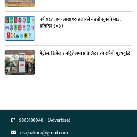
वर्ष ०८२ : एक लाख १० हजारले बढ्यो सुनको भाउ,
प्रतिदिन ३०३ !
पेट्रोल, डिजेल र मट्टितेलमा प्रतिलिटर १५ रुपैयाँ मूल्यवृद्धि
9863188848 - (Advertise)
esajhakura@gmail.com