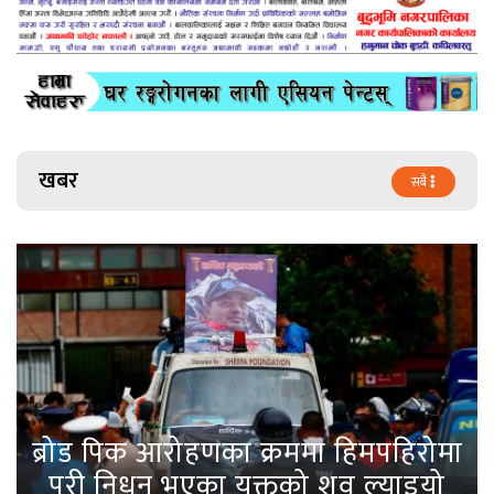
खबर
सबै
ब्रोड पिक आरोहणका क्रममा हिमपहिरोमा
परी निधन भएका युक्तको शव ल्याइयो