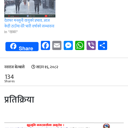
देशभर मनसुनी वायुको प्रभाव, आज
केही ठाउँमा धेरै भारी वर्षाको सम्भावना
In "खबर"
Facebook
Email
Messenger
WhatsApp
Viber
Shar
Share
नवराज बेल्बासे
साउन १६, २०८२
134
Shares
प्रतिक्रिया