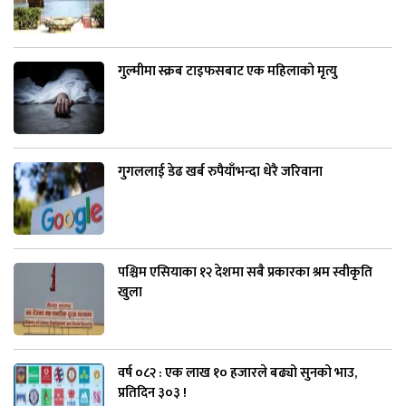
गुल्मीमा स्क्रब टाइफसबाट एक महिलाको मृत्यु
गुगललाई डेढ खर्ब रुपैयाँभन्दा धेरै जरिवाना
पश्चिम एसियाका १२ देशमा सबै प्रकारका श्रम स्वीकृति
खुला
वर्ष ०८२ : एक लाख १० हजारले बढ्यो सुनको भाउ,
प्रतिदिन ३०३ !