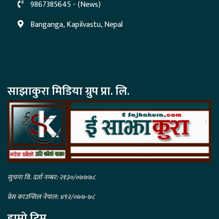
9867385645 - (News)
Banganga, Kapilvastu, Nepal
साझाकुरा मिडिया ग्रुप प्रा. लि.
सुचना वि. दर्ता नम्बर: २१३०/०७७७८
प्रेस काउन्सिल नेपाल: ४९२/०७७-७८
हाम्रो टिम