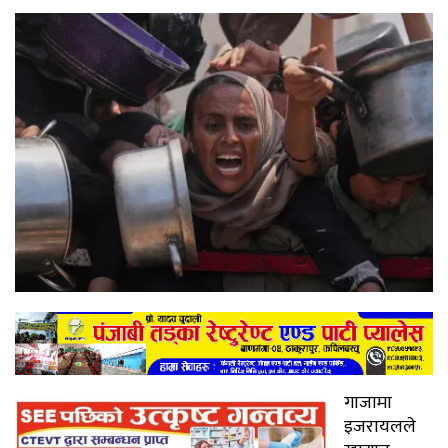
गाजामा
इजरायलले