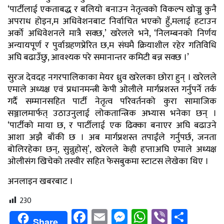
‘पार्टीलाई एकताबद्ध र बलियो बनाउन नेतृत्वको विकल्प खोज्नु कुनै
अपराध होइन,म अधिवेशनबाट निर्वाचित भएको हुँ,मलाई हटाउन
अर्को अधिवेशनले मात्रै सक्छ,’ खरेलले भने, ‘निलम्बनको निर्णय
अन्यायपूर्ण र पुर्वाग्रहणप्रेरित छ,म संघमै क्रियाशील रहेर गतिविधि
अघि बढाउँछु, आवश्यक परे समानान्तर कमिटी बन्न सक्छ ।’
सुरज देवदह नगरपालिकाका मेयर ध्रुव खरेलका छोरा हुन् । खरेलले
एमाले अध्यक्ष एवं प्रधानमन्त्री केपी ओलीले मार्गप्रशस्त गर्नुपर्ने तर्क
गर्दै सम्मानसहित पार्टी नेतृत्व परिवर्तनको कुरा सामाजिक
सञ्जालमार्फत् उठाउनुलाई लोकतान्त्रिक अभ्यास भनेका छन् ।
‘पार्टीको माया छ, र पार्टीलाई एक ढिक्का बनाएर अघि बढाउने
आशा अझै बाँकी छ । अब मार्गप्रशस्त तपाईंले गर्नुपर्छ, जनता
बोलिरहेका छन्, सुन्नुहोस्’, खरेलले केही हप्ताअघि एमाले अध्यक्ष
ओलीसंग खिचेको तस्वीर सहित फेसबुकमा स्टाटस लेखेका थिए ।
अनलाइन खबरबाट ।
230
Facebook
Email
Messenger
WhatsApp
Viber
Shar
Share