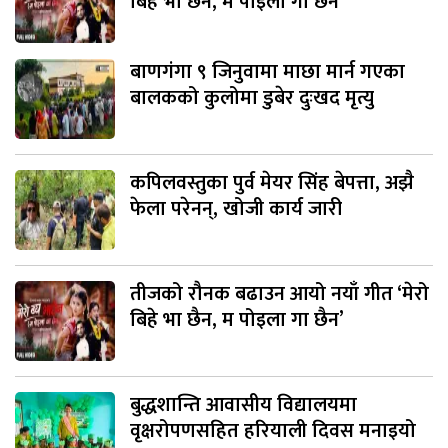
बिहे भा छैन, म पोइला गा छैन’
बाणगंगा ९ जिनुवामा माछा मार्न गएका
बालकको कुलोमा डुबेर दुःखद मृत्यु
कपिलवस्तुका पुर्व मेयर सिंह बेपत्ता, अझै
फेला परेनन्, खोजी कार्य जारी
तीजको रौनक बढाउन आयो नयाँ गीत ‘मेरो
बिहे भा छैन, म पोइला गा छैन’
बुद्धशान्ति आवासीय विद्यालयमा
वृक्षरोपणसहित हरियाली दिवस मनाइयो