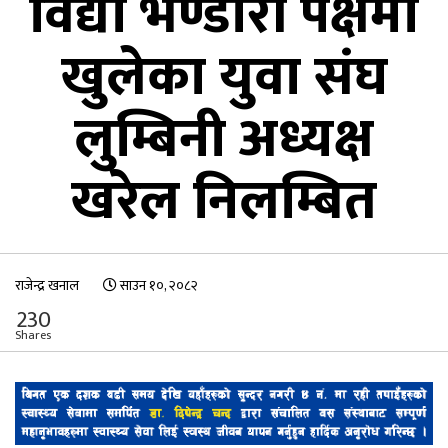
विद्या भण्डारी पक्षमा
खुलेका युवा संघ
लुम्बिनी अध्यक्ष
खरेल निलम्बित
राजेन्द्र खनाल
साउन १०, २०८२
230
Shares