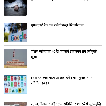
गुगललाई डेढ खर्ब रुपैयाँभन्दा धेरै जरिवाना
पश्चिम एसियाका १२ देशमा सबै प्रकारका श्रम स्वीकृति
खुला
वर्ष ०८२ : एक लाख १० हजारले बढ्यो सुनको भाउ,
प्रतिदिन ३०३ !
पेट्रोल, डिजेल र मट्टितेलमा प्रतिलिटर १५ रुपैयाँ मूल्यवृद्धि