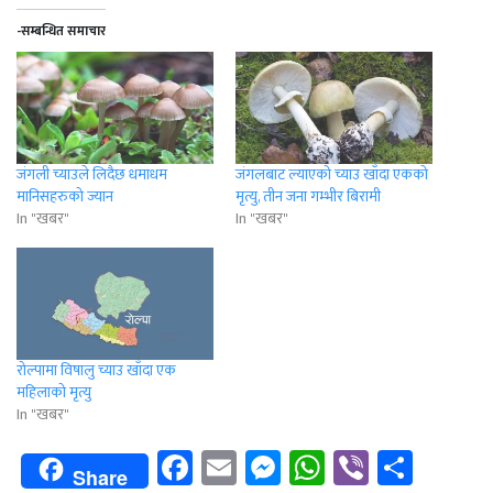
-सम्बन्धित समाचार
जंगली च्याउले लिदैछ धमाधम
जंगलबाट ल्याएको च्याउ खाँदा एकको
मानिसहरुको ज्यान
मृत्यु, तीन जना गम्भीर बिरामी
In "खबर"
In "खबर"
रोल्पामा विषालु च्याउ खाँदा एक
महिलाको मृत्यु
In "खबर"
Facebook
Email
Messenger
WhatsApp
Viber
Shar
Share